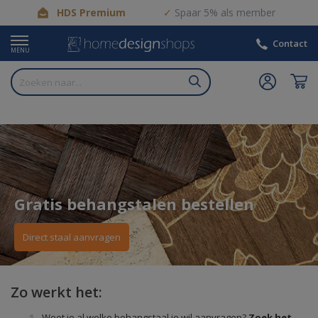
HDS Premium
Spaar 5% als member
Contact
MENU
Gratis behangstalen bestellen
Direct staal aanvragen
Zo werkt het:
Weet je al welke behangstaal je wil aanvragen?
Zoek het