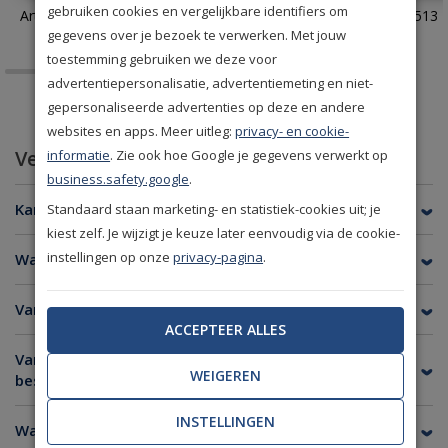
gebruiken cookies en vergelijkbare identifiers om
Arte Monsoon Facet 75301
Eijffinger Terra 391513
gegevens over je bezoek te verwerken. Met jouw
toestemming gebruiken we deze voor
advertentiepersonalisatie, advertentiemeting en niet-
gepersonaliseerde advertenties op deze en andere
websites en apps. Meer uitleg:
privacy- en cookie-
Veelgestelde vragen
informatie
. Zie ook hoe Google je gegevens verwerkt op
business.safety.google
.
Kan ik van elk behang een staal bestellen?
Standaard staan marketing- en statistiek-cookies uit; je
kiest zelf. Je wijzigt je keuze later eenvoudig via de cookie-
instellingen op onze
privacy-pagina
.
Wat is de afmeting van een behangstaal?
Van welke merken kan ik een staal bestellen?
ACCEPTEER ALLES
Van welke merken is er geen stalenservice
WEIGEREN
beschikbaar?
INSTELLINGEN
Wanneer heb ik de stalen in huis?