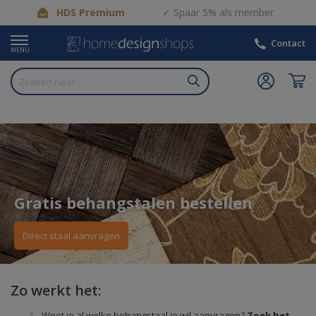
HDS Premium
Spaar 5% als member
Contact
MENU
Gratis behangstalen bestellen
Direct staal aanvragen
Zo werkt het:
Weet je al welke behangstaal je wil aanvragen?
Zoek het