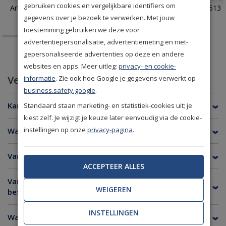
gebruiken cookies en vergelijkbare identifiers om
Arte Monsoon Facet 75301
Eijffinger Terra 391513
gegevens over je bezoek te verwerken. Met jouw
toestemming gebruiken we deze voor
advertentiepersonalisatie, advertentiemeting en niet-
gepersonaliseerde advertenties op deze en andere
websites en apps. Meer uitleg:
privacy- en cookie-
Veelgestelde vragen
informatie
. Zie ook hoe Google je gegevens verwerkt op
business.safety.google
.
Kan ik van elk behang een staal bestellen?
Standaard staan marketing- en statistiek-cookies uit; je
kiest zelf. Je wijzigt je keuze later eenvoudig via de cookie-
instellingen op onze
privacy-pagina
.
Wat is de afmeting van een behangstaal?
Van welke merken kan ik een staal bestellen?
ACCEPTEER ALLES
Van welke merken is er geen stalenservice
WEIGEREN
beschikbaar?
INSTELLINGEN
Wanneer heb ik de stalen in huis?