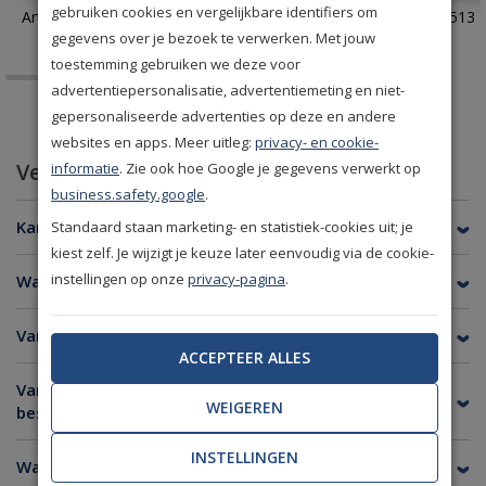
gebruiken cookies en vergelijkbare identifiers om
Arte Monsoon Facet 75301
Eijffinger Terra 391513
gegevens over je bezoek te verwerken. Met jouw
toestemming gebruiken we deze voor
advertentiepersonalisatie, advertentiemeting en niet-
gepersonaliseerde advertenties op deze en andere
websites en apps. Meer uitleg:
privacy- en cookie-
Veelgestelde vragen
informatie
. Zie ook hoe Google je gegevens verwerkt op
business.safety.google
.
Kan ik van elk behang een staal bestellen?
Standaard staan marketing- en statistiek-cookies uit; je
kiest zelf. Je wijzigt je keuze later eenvoudig via de cookie-
instellingen op onze
privacy-pagina
.
Wat is de afmeting van een behangstaal?
Van welke merken kan ik een staal bestellen?
ACCEPTEER ALLES
Van welke merken is er geen stalenservice
WEIGEREN
beschikbaar?
INSTELLINGEN
Wanneer heb ik de stalen in huis?