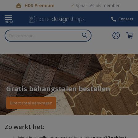
HDS Premium
Spaar 5% als member
Contact
MENU
Gratis behangstalen bestellen
Direct staal aanvragen
Zo werkt het:
Weet je al welke behangstaal je wil aanvragen?
Zoek het