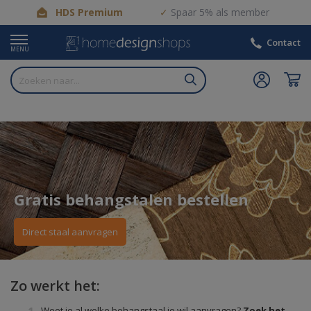
HDS Premium
Spaar 5% als member
Contact
MENU
Gratis behangstalen bestellen
Direct staal aanvragen
Zo werkt het:
Weet je al welke behangstaal je wil aanvragen?
Zoek het