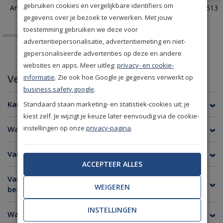
gebruiken cookies en vergelijkbare identifiers om
Arte Monsoon Facet 75301
Eijffinger Terra 391513
gegevens over je bezoek te verwerken. Met jouw
toestemming gebruiken we deze voor
advertentiepersonalisatie, advertentiemeting en niet-
gepersonaliseerde advertenties op deze en andere
websites en apps. Meer uitleg:
privacy- en cookie-
Veelgestelde vragen
informatie
. Zie ook hoe Google je gegevens verwerkt op
business.safety.google
.
Kan ik van elk behang een staal bestellen?
Standaard staan marketing- en statistiek-cookies uit; je
kiest zelf. Je wijzigt je keuze later eenvoudig via de cookie-
instellingen op onze
privacy-pagina
.
Wat is de afmeting van een behangstaal?
Van welke merken kan ik een staal bestellen?
ACCEPTEER ALLES
Van welke merken is er geen stalenservice
WEIGEREN
beschikbaar?
INSTELLINGEN
Wanneer heb ik de stalen in huis?