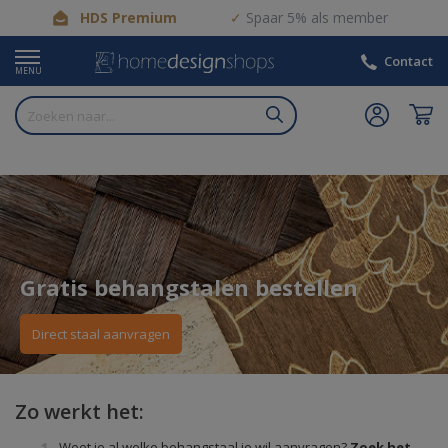
HDS Premium
Spaar 5% als member
Contact
MENU
Gratis behangstalen bestellen
Direct staal aanvragen
Zo werkt het:
Weet je al welke behangstaal je wil aanvragen?
Zoek het