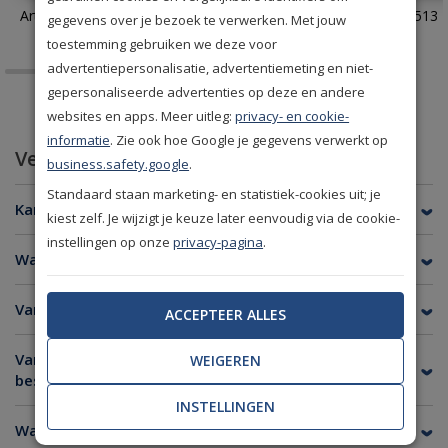
Arte Monsoon Facet 75301
Eijffinger Terra 391513
gegevens over je bezoek te verwerken. Met jouw
toestemming gebruiken we deze voor
advertentiepersonalisatie, advertentiemeting en niet-
gepersonaliseerde advertenties op deze en andere
websites en apps. Meer uitleg:
privacy- en cookie-
informatie
. Zie ook hoe Google je gegevens verwerkt op
Veelgestelde vragen
business.safety.google
.
Standaard staan marketing- en statistiek-cookies uit; je
Kan ik van elk behang een staal bestellen?
kiest zelf. Je wijzigt je keuze later eenvoudig via de cookie-
instellingen op onze
privacy-pagina
.
Wat is de afmeting van een behangstaal?
Van welke merken kan ik een staal bestellen?
ACCEPTEER ALLES
Van welke merken is er geen stalenservice
WEIGEREN
beschikbaar?
INSTELLINGEN
Wanneer heb ik de stalen in huis?