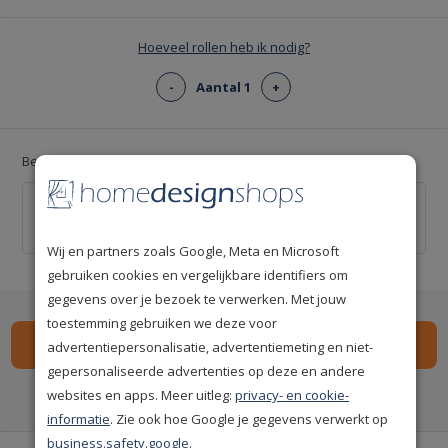
Hoeveel rollen heb ik nodig?
-
Aantal 1
+
Bereik een mooier resultaat met kwaliteit behanglijm
Arte Clearpro behanglijm 2kg (kant-en-klaar)
€ 19,00
Wij en partners zoals Google, Meta en Microsoft
gebruiken cookies en vergelijkbare identifiers om
gegevens over je bezoek te verwerken. Met jouw
toestemming gebruiken we deze voor
advertentiepersonalisatie, advertentiemeting en niet-
gepersonaliseerde advertenties op deze en andere
Spaar
185
premium punten
i
websites en apps. Meer uitleg:
privacy- en cookie-
informatie
. Zie ook hoe Google je gegevens verwerkt op
business.safety.google
.