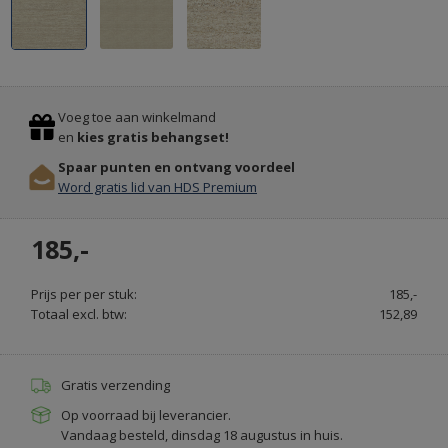
ALLE
Previous
Stop
SOORTEN
Voeg toe aan winkelmand
DEURMATTEN
en
kies gratis behangset!
OP
Spaar punten en ontvang voordeel
MAAT
Word gratis lid van HDS Premium
GEMAAKT
-
185,-
VEEGJEVOETEN.NL
Prijs per per stuk:
185,-
Totaal excl. btw:
152,89
Gratis verzending
Op voorraad bij leverancier.
Vandaag besteld, dinsdag 18 augustus in huis.