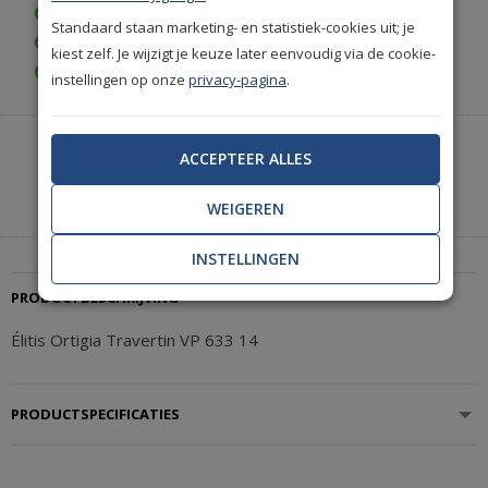
Gratis bezorgd vanaf € 35,-
Standaard staan marketing- en statistiek-cookies uit; je
Achteraf betalen is mogelijk
kiest zelf. Je wijzigt je keuze later eenvoudig via de cookie-
Gratis achteraf betalen
instellingen op onze
privacy-pagina
.
Heeft u hulp nodig of wilt u telefonisch bestellen?
ACCEPTEER ALLES
Neem contact met ons op.
|
+31(0)85 888 3671
Start met chatten
WEIGEREN
INSTELLINGEN
PRODUCTBESCHRIJVING
Élitis Ortigia Travertin VP 633 14
PRODUCTSPECIFICATIES