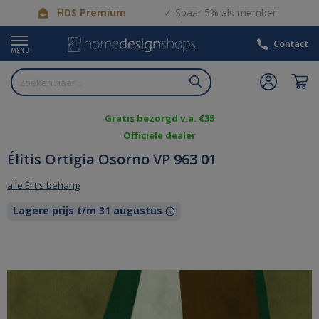
HDS Premium
Spaar 5% als member
Contact
MENU
Gratis bezorgd v.a. €35
Officiële dealer
Élitis Ortigia Osorno VP 963 01
alle Élitis behang
Lagere prijs t/m 31 augustus