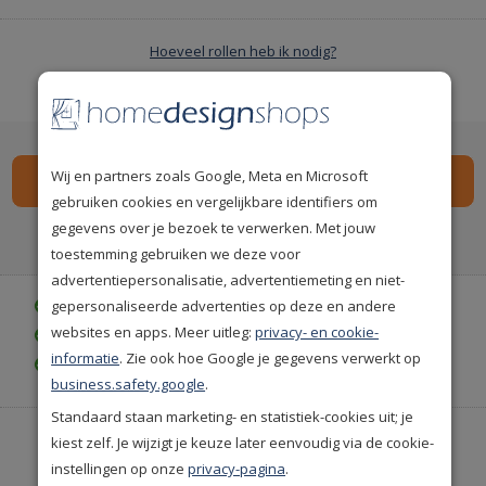
Hoeveel rollen heb ik nodig?
-
Aantal 1
+
Wij en partners zoals Google, Meta en Microsoft
gebruiken cookies en vergelijkbare identifiers om
gegevens over je bezoek te verwerken. Met jouw
Spaar
1014
premium punten
i
toestemming gebruiken we deze voor
advertentiepersonalisatie, advertentiemeting en niet-
gepersonaliseerde advertenties op deze en andere
Gratis bezorgd vanaf € 35,-
websites en apps. Meer uitleg:
privacy- en cookie-
Achteraf betalen is mogelijk
informatie
. Zie ook hoe Google je gegevens verwerkt op
Gratis achteraf betalen
business.safety.google
.
Standaard staan marketing- en statistiek-cookies uit; je
Heeft u hulp nodig of wilt u telefonisch bestellen?
kiest zelf. Je wijzigt je keuze later eenvoudig via de cookie-
Neem contact met ons op.
instellingen op onze
privacy-pagina
.