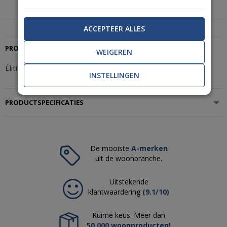
|
+31(0)85 888 3671
Start met chatten
ACCEPTEER ALLES
PRODUCTBESCHRIJVING
WEIGEREN
Élitis Ortigia Osorno VP 963 01
INSTELLINGEN
PRODUCTSPECIFICATIES
De mooiste
A-merken
uit de woonbranche.
Uitstekende
klantwaardering
(9.1/10)
Ruime keus. Meer dan
50.000 woonproducten!