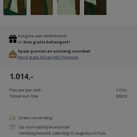
Previous
Stop
KUNSTGRAS
Voeg toe aan winkelmand
&
en
kies gratis behangset!
GRASTAPIJT
Spaar punten en ontvang voordeel
BESTEL
Word gratis lid van HDS Premium
ONLINE
-
1.014,-
ALTIJDGROENER.NL
Prijs per per stuk:
1.014,-
Totaal excl. btw:
838,02
Gratis verzending
Op voorraad bij leverancier.
Vandaag besteld, zaterdag 15 augustus in huis.