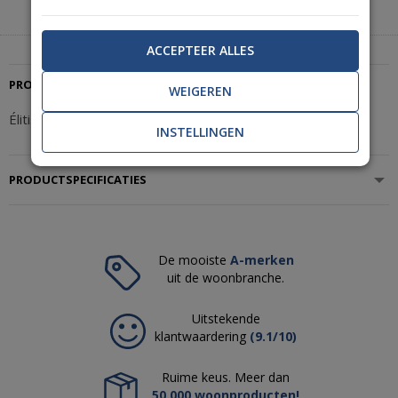
|
+31(0)85 888 3671
Start met chatten
ACCEPTEER ALLES
PRODUCTBESCHRIJVING
WEIGEREN
Élitis Ortigia Disegno VP 961 02
INSTELLINGEN
PRODUCTSPECIFICATIES
De mooiste
A-merken
uit de woonbranche.
Uitstekende
klantwaardering
(9.1/10)
Ruime keus. Meer dan
50.000 woonproducten!