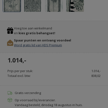
TAPIJT
EN
Previous
Stop
PVC
Voeg toe aan winkelmand
VLOEREN
en
kies gratis behangset!
OOK
Spaar punten en ontvang voordeel
MET
Word gratis lid van HDS Premium
LEGSERVICE
-
1.014,-
VLOERBELEVING.NL
Prijs per per stuk:
1.014,-
Totaal excl. btw:
838,02
Gratis verzending
Op voorraad bij leverancier.
Vandaag besteld, dinsdag 18 augustus in huis.