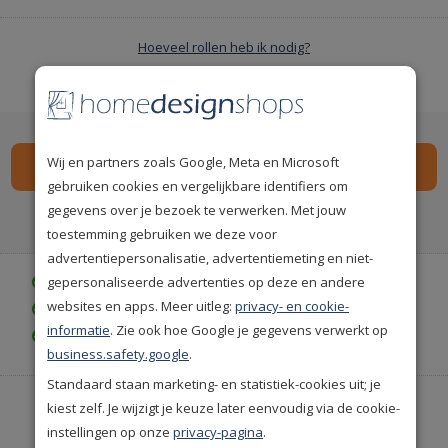
Hoeveel rollen heb ik nodig?
-
Aantal 1
+
Wij en partners zoals Google, Meta en Microsoft
gebruiken cookies en vergelijkbare identifiers om
gegevens over je bezoek te verwerken. Met jouw
Spaar
1014
premium punten
i
toestemming gebruiken we deze voor
advertentiepersonalisatie, advertentiemeting en niet-
gepersonaliseerde advertenties op deze en andere
Gratis bezorgd vanaf € 35,-
websites en apps. Meer uitleg:
privacy- en cookie-
Achteraf betalen is mogelijk
informatie
. Zie ook hoe Google je gegevens verwerkt op
Gratis achteraf betalen
business.safety.google
.
Standaard staan marketing- en statistiek-cookies uit; je
Heeft u hulp nodig of wilt u telefonisch bestellen?
kiest zelf. Je wijzigt je keuze later eenvoudig via de cookie-
Neem contact met ons op.
instellingen op onze
privacy-pagina
.