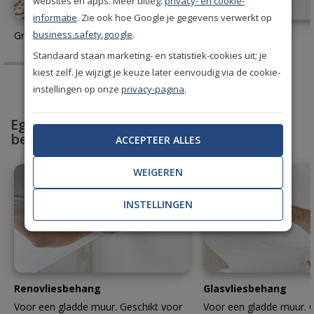
websites en apps. Meer uitleg:
privacy- en cookie-
informatie
. Zie ook hoe Google je gegevens verwerkt op
business.safety.google
.
Gratis behang stalen aanvragen
Behanglijm
Standaard staan marketing- en statistiek-cookies uit; je
kiest zelf. Je wijzigt je keuze later eenvoudig via de cookie-
instellingen op onze
privacy-pagina
.
Egaliseer en bescherm met professioneel
behang
ACCEPTEER ALLES
WEIGEREN
INSTELLINGEN
Renovliesbehang
Glasvliesbehang
Voor een gladde muur. Geschikt voor
Voor een gladde muur. G