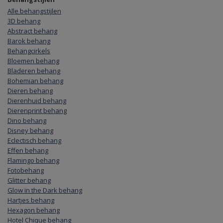
Alle behangstijlen
3D behang
Abstract behang
Barok behang
Behangcirkels
Bloemen behang
Bladeren behang
Bohemian behang
Dieren behang
Dierenhuid behang
Dierenprint behang
Dino behang
Disney behang
Eclectisch behang
Effen behang
Flamingo behang
Fotobehang
Glitter behang
Glow in the Dark behang
Hartjes behang
Hexagon behang
Hotel Chique behang