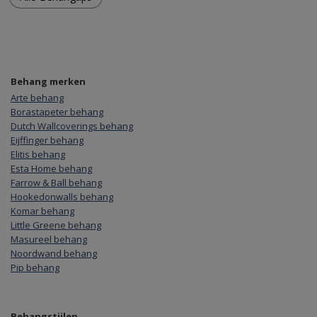
Behang merken
Arte behang
Borastapeter behang
Dutch Wallcoverings behang
Eijffinger behang
Elitis behang
Esta Home behang
Farrow & Ball behang
Hookedonwalls behang
Komar behang
Little Greene behang
Masureel behang
Noordwand behang
Pip behang
Behangstijlen