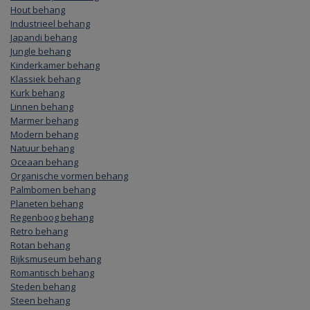
Hout behang
Industrieel behang
Japandi behang
Jungle behang
Kinderkamer behang
Klassiek behang
Kurk behang
Linnen behang
Marmer behang
Modern behang
Natuur behang
Oceaan behang
Organische vormen behang
Palmbomen behang
Planeten behang
Regenboog behang
Retro behang
Rotan behang
Rijksmuseum behang
Romantisch behang
Steden behang
Steen behang