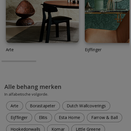
Arte
Eijffinger
Alle behang merken
In alfabetische volgorde.
Arte
Borastapeter
Dutch Wallcoverings
Eijffinger
Elitis
Esta Home
Farrow & Ball
Hookedonwalls
Komar
Little Greene