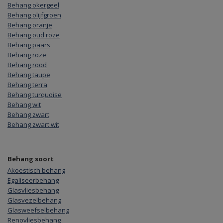
Behang okergeel
Behang olijfgroen
Behang oranje
Behang oud roze
Behang paars
Behang roze
Behang rood
Behang taupe
Behang terra
Behang turquoise
Behang wit
Behang zwart
Behang zwart wit
Behang soort
Akoestisch behang
Egaliseerbehang
Glasvliesbehang
Glasvezelbehang
Glasweefselbehang
Renovliesbehang