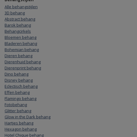
Alle behangstijlen
3D behang
Abstract behang
Barok behang
Behangcirkels
Bloemen behang
Bladeren behang
Bohemian behang
Dieren behang
Dierenhuid behang
Dierenprint behang
Dino behang
Disney behang
Eclectisch behang
Effen behang
Flamingo behang
Fotobehang
Glitter behang
Glow in the Dark behang
Hartjes behang
Hexagon behang
Hotel Chique behang