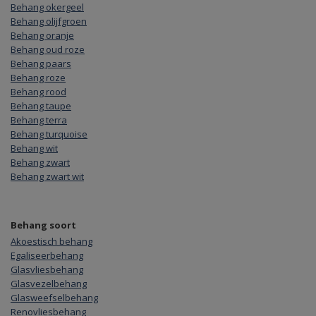
Behang okergeel
Behang olijfgroen
Behang oranje
Behang oud roze
Behang paars
Behang roze
Behang rood
Behang taupe
Behang terra
Behang turquoise
Behang wit
Behang zwart
Behang zwart wit
Behang soort
Akoestisch behang
Egaliseerbehang
Glasvliesbehang
Glasvezelbehang
Glasweefselbehang
Renovliesbehang