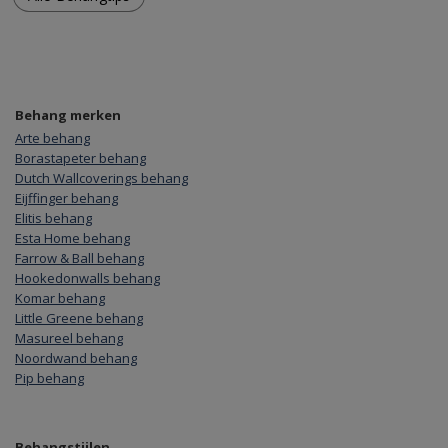
Behang merken
Arte behang
Borastapeter behang
Dutch Wallcoverings behang
Eijffinger behang
Elitis behang
Esta Home behang
Farrow & Ball behang
Hookedonwalls behang
Komar behang
Little Greene behang
Masureel behang
Noordwand behang
Pip behang
Behangstijlen