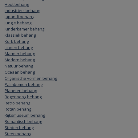
Hout behang
Industrieel behang
Japandi behang
Jungle behang
Kinderkamer behang
Klassiek behang
Kurk behang
Linnen behang
Marmer behang
Modern behang
Natuur behang
Oceaan behang
Organische vormen behang
Palmbomen behang
Planeten behang
Regenboog behang
Retro behang
Rotan behang
Rijksmuseum behang
Romantisch behang
Steden behang
Steen behang