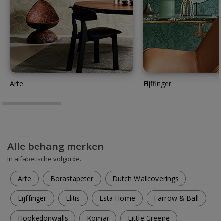
Arte
Eijffinger
Alle behang merken
In alfabetische volgorde.
Arte
Borastapeter
Dutch Wallcoverings
Eijffinger
Elitis
Esta Home
Farrow & Ball
Hookedonwalls
Komar
Little Greene