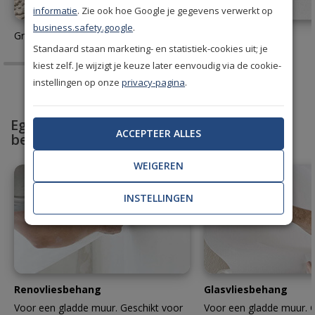
informatie
. Zie ook hoe Google je gegevens verwerkt op
business.safety.google
.
Gratis behang stalen aanvragen
Behanglijm
Standaard staan marketing- en statistiek-cookies uit; je
kiest zelf. Je wijzigt je keuze later eenvoudig via de cookie-
instellingen op onze
privacy-pagina
.
Egaliseer en bescherm met professioneel
ACCEPTEER ALLES
behang
WEIGEREN
INSTELLINGEN
Renovliesbehang
Glasvliesbehang
Voor een gladde muur. Geschikt voor
Voor een gladde muur. G