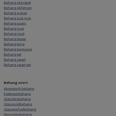
Behang okergeel
Behang olijfgroen
Behang oranje
Behang oud roze
Behang paars
Behang roze
Behang rood
Behang taupe
Behang terra
Behang turquoise
Behang wit
Behang zwart
Behang zwart wit
Behang soort
Akoestisch behang
Egaliseerbehang
Glasvliesbehang
Glasvezelbehang
Glasweefselbehang
Renovliesbehang