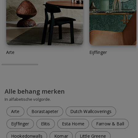
Arte
Eijffinger
Alle behang merken
In alfabetische volgorde.
Arte
Borastapeter
Dutch Wallcoverings
Eijffinger
Elitis
Esta Home
Farrow & Ball
Hookedonwalls
Komar
Little Greene