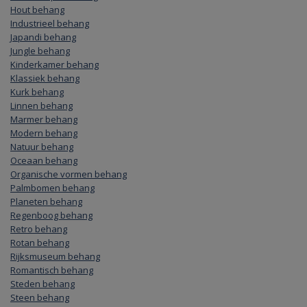
Hout behang
Industrieel behang
Japandi behang
Jungle behang
Kinderkamer behang
Klassiek behang
Kurk behang
Linnen behang
Marmer behang
Modern behang
Natuur behang
Oceaan behang
Organische vormen behang
Palmbomen behang
Planeten behang
Regenboog behang
Retro behang
Rotan behang
Rijksmuseum behang
Romantisch behang
Steden behang
Steen behang