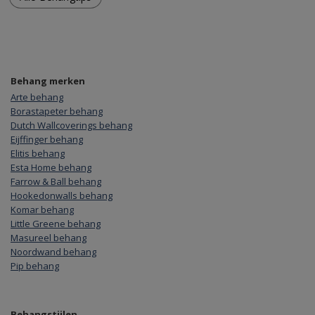
Behang merken
Arte behang
Borastapeter behang
Dutch Wallcoverings behang
Eijffinger behang
Elitis behang
Esta Home behang
Farrow & Ball behang
Hookedonwalls behang
Komar behang
Little Greene behang
Masureel behang
Noordwand behang
Pip behang
Behangstijlen