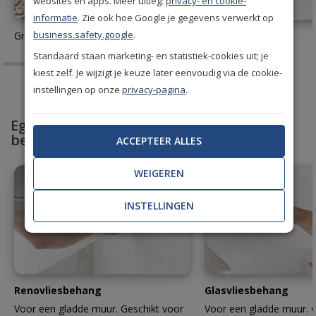
websites en apps. Meer uitleg:
privacy- en cookie-
informatie
. Zie ook hoe Google je gegevens verwerkt op
business.safety.google
.
Gratis behang stalen aanvragen
Behanglijm
Standaard staan marketing- en statistiek-cookies uit; je
kiest zelf. Je wijzigt je keuze later eenvoudig via de cookie-
instellingen op onze
privacy-pagina
.
Egaliseer en bescherm met professioneel
behang
ACCEPTEER ALLES
WEIGEREN
INSTELLINGEN
Renovliesbehang
Glasvliesbehang
Voor een gladde muur. Geschikt voor
Voor een gladde muur. G