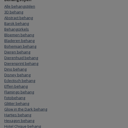
Alle behangstijlen
3D behang
Abstract behang
Barok behang
Behangcirkels
Bloemen behang
Bladeren behang
Bohemian behang
Dieren behang
Dierenhuid behang
Dierenprint behang
Dino behang
Disney behang
Eclectisch behang
Effen behang
Flamingo behang
Fotobehang
Glitter behang
Glow in the Dark behang
Hartjes behang
Hexagon behang
Hotel Chique behang