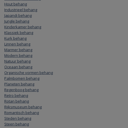
Hout behang
Industrieel behang
Japandi behang
Jungle behang
Kinderkamer behang
Klassiek behang
Kurk behang
Linnen behang
Marmer behang
Modern behang
Natuur behang
Oceaan behang
Organische vormen behang
Palmbomen behang
Planeten behang
Regenboog behang
Retro behang
Rotan behang
Rijksmuseum behang
Romantisch behang
Steden behang
Steen behang