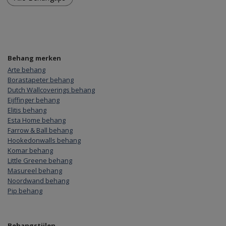
Behang merken
Arte behang
Borastapeter behang
Dutch Wallcoverings behang
Eijffinger behang
Elitis behang
Esta Home behang
Farrow & Ball behang
Hookedonwalls behang
Komar behang
Little Greene behang
Masureel behang
Noordwand behang
Pip behang
Behangstijlen