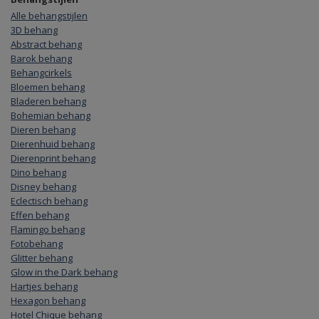
Alle behangstijlen
3D behang
Abstract behang
Barok behang
Behangcirkels
Bloemen behang
Bladeren behang
Bohemian behang
Dieren behang
Dierenhuid behang
Dierenprint behang
Dino behang
Disney behang
Eclectisch behang
Effen behang
Flamingo behang
Fotobehang
Glitter behang
Glow in the Dark behang
Hartjes behang
Hexagon behang
Hotel Chique behang