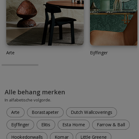
Arte
Eijffinger
Alle behang merken
In alfabetische volgorde.
Arte
Borastapeter
Dutch Wallcoverings
Eijffinger
Elitis
Esta Home
Farrow & Ball
Hookedonwalls
Komar
Little Greene