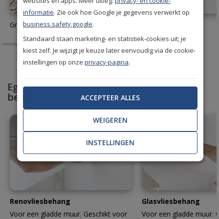
websites en apps. Meer uitleg:
privacy- en cookie-
informatie
. Zie ook hoe Google je gegevens verwerkt op
business.safety.google
.
Gratis behang stalen aanvragen
Behanglijm
Standaard staan marketing- en statistiek-cookies uit; je
kiest zelf. Je wijzigt je keuze later eenvoudig via de cookie-
instellingen op onze
privacy-pagina
.
Egaliseer en bescherm met professioneel
behang
ACCEPTEER ALLES
WEIGEREN
INSTELLINGEN
Renovliesbehang
Glasvliesbehang
Voor een gladde muur. Geschikt voor
Voor een gladde muur. G