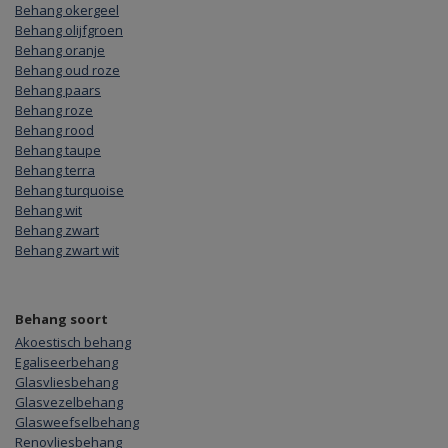
Behang okergeel
Behang olijfgroen
Behang oranje
Behang oud roze
Behang paars
Behang roze
Behang rood
Behang taupe
Behang terra
Behang turquoise
Behang wit
Behang zwart
Behang zwart wit
Behang soort
Akoestisch behang
Egaliseerbehang
Glasvliesbehang
Glasvezelbehang
Glasweefselbehang
Renovliesbehang