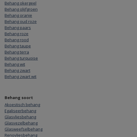
Behang okergeel
Behang olijfgroen
Behang oranje
Behang oud roze
Behang paars
Behang roze
Behang rood
Behang taupe
Behang terra
Behang turquoise
Behang wit
Behang zwart
Behang zwart wit
Behang soort
Akoestisch behang
Egaliseerbehang
Glasvliesbehang
Glasvezelbehang
Glasweefselbehang
Renovliesbehang