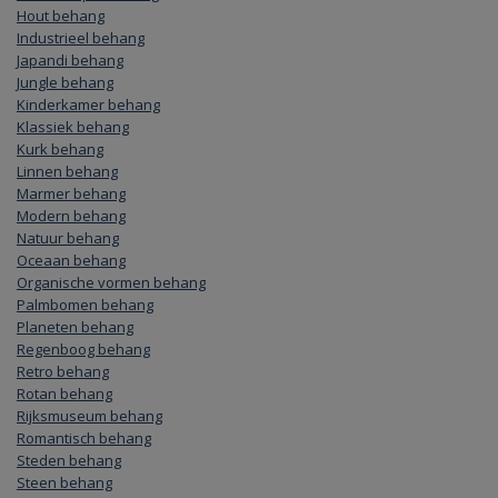
Hout behang
Industrieel behang
Japandi behang
Jungle behang
Kinderkamer behang
Klassiek behang
Kurk behang
Linnen behang
Marmer behang
Modern behang
Natuur behang
Oceaan behang
Organische vormen behang
Palmbomen behang
Planeten behang
Regenboog behang
Retro behang
Rotan behang
Rijksmuseum behang
Romantisch behang
Steden behang
Steen behang