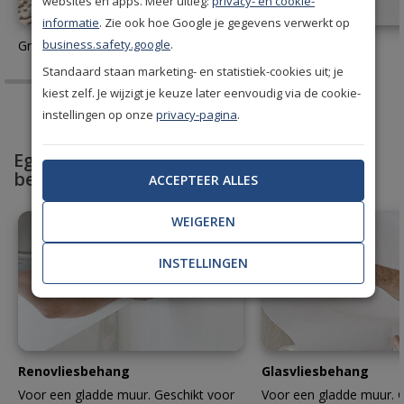
websites en apps. Meer uitleg:
privacy- en cookie-
informatie
. Zie ook hoe Google je gegevens verwerkt op
business.safety.google
.
Gratis behang stalen aanvragen
Behanglijm
Standaard staan marketing- en statistiek-cookies uit; je
kiest zelf. Je wijzigt je keuze later eenvoudig via de cookie-
instellingen op onze
privacy-pagina
.
Egaliseer en bescherm met professioneel
behang
ACCEPTEER ALLES
WEIGEREN
INSTELLINGEN
Renovliesbehang
Glasvliesbehang
Voor een gladde muur. Geschikt voor
Voor een gladde muur. G