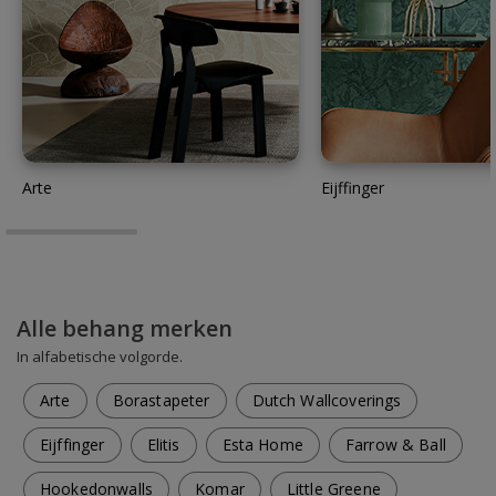
Arte
Eijffinger
Alle behang merken
In alfabetische volgorde.
Arte
Borastapeter
Dutch Wallcoverings
Eijffinger
Elitis
Esta Home
Farrow & Ball
Hookedonwalls
Komar
Little Greene