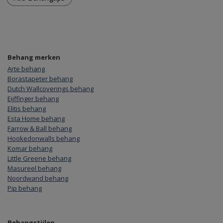
Behang merken
Arte behang
Borastapeter behang
Dutch Wallcoverings behang
Eijffinger behang
Elitis behang
Esta Home behang
Farrow & Ball behang
Hookedonwalls behang
Komar behang
Little Greene behang
Masureel behang
Noordwand behang
Pip behang
Behangstijlen