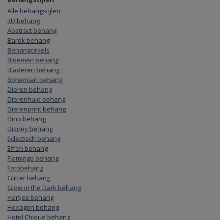
Alle behangstijlen
3D behang
Abstract behang
Barok behang
Behangcirkels
Bloemen behang
Bladeren behang
Bohemian behang
Dieren behang
Dierenhuid behang
Dierenprint behang
Dino behang
Disney behang
Eclectisch behang
Effen behang
Flamingo behang
Fotobehang
Glitter behang
Glow in the Dark behang
Hartjes behang
Hexagon behang
Hotel Chique behang