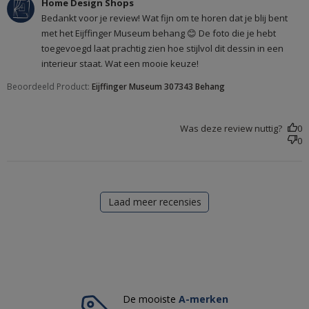
Reactie van winkeleigenaar op beoordeling van Home
Home Design Shops
Design Shops over Mon May 19 2025
Bedankt voor je review! Wat fijn om te horen dat je blij bent
met het Eijffinger Museum behang 😊 De foto die je hebt
toegevoegd laat prachtig zien hoe stijlvol dit dessin in een
interieur staat. Wat een mooie keuze!
Beoordeeld Product:
Eijffinger Museum 307343 Behang
Was deze review nuttig?
0
0
Laad meer recensies
De mooiste
A-merken