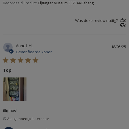
Beoordeeld Product:
Eijffinger Museum 307344 Behang
Was deze review nuttig?
0
0
Annet H.
18/05/25
Geverifieerde koper
5 star rating
Top
read more about review content
Blij mee!
Aangemoedigde recensie