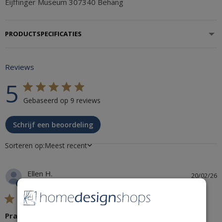
Eijffinger Museum 307340 Behang
PRODUCTSPECIFICATIES
Reviews
5
5 star rating
Gebaseerd op 9 reviews
5 out of 5 stars Gebaseerd op 9 reviews
Schrijf een beoordeling
Sorteren op:
Meest recent
Ellen H.
20/02/26
Geverifieerde koper
5 star rating
Prachtig