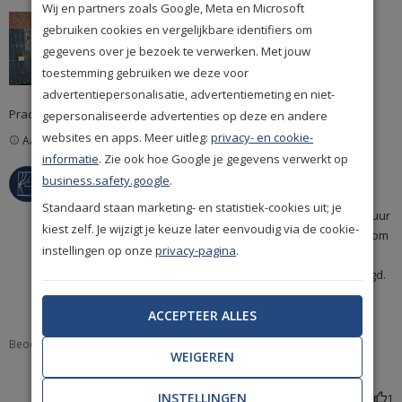
Wij en partners zoals Google, Meta en Microsoft
gebruiken cookies en vergelijkbare identifiers om
gegevens over je bezoek te verwerken. Met jouw
toestemming gebruiken we deze voor
advertentiepersonalisatie, advertentiemeting en niet-
read more about review content Prachtige warme
Prachtige warme kleuren, mooie textuur,zeer degelijk materiaal
gepersonaliseerde advertenties op deze en andere
kleuren, mooie
websites en apps. Meer uitleg:
privacy- en cookie-
Aangemoedigde recensie
informatie
. Zie ook hoe Google je gegevens verwerkt op
Reactie van winkeleigenaar op beoordeling van Home
Home Design Shops
business.safety.google
.
Design Shops over Mon Feb 23 2026
Bedankt voor je review! Wat fijn om te horen dat je zo
Standaard staan marketing- en statistiek-cookies uit; je
enthousiast bent over de warme kleuren en de mooie textuur
kiest zelf. Je wijzigt je keuze later eenvoudig via de cookie-
😊 Het Eijffinger Museum behang staat inderdaad bekend om
instellingen op onze
privacy-pagina
.
zijn sterke kwaliteit en luxe uitstraling, dus super dat je dat
ook zo ervaart. En wat een prachtige foto heb je toegevoegd.
Het laat echt mooi zien hoe het behang de ruimte sfeer en
karakter geeft!
ACCEPTEER ALLES
Beoordeeld Product:
Eijffinger Museum 307344 Behang
WEIGEREN
INSTELLINGEN
Was deze review nuttig?
1