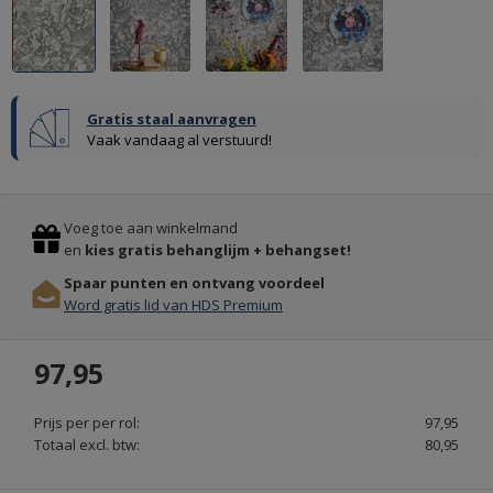
Gratis staal aanvragen
Vaak vandaag al verstuurd!
Previous
Stop
Voeg toe aan winkelmand
en
kies gratis behanglijm + behangset!
Spaar punten en ontvang voordeel
MEUBELS
Word gratis lid van HDS Premium
&
VERLICHTING
97,95
INTERIEURDESIGNSHOP.NL
Prijs per per rol:
97,95
Totaal excl. btw:
80,95