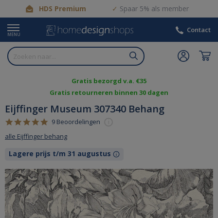
HDS Premium
Spaar 5% als member
Contact
MENU
Gratis bezorgd v.a. €35
Gratis retourneren binnen 30 dagen
Eijffinger Museum 307340 Behang
5.0
9 Beoordelingen
i
star
alle Eijffinger behang
rating
Lagere prijs t/m 31 augustus