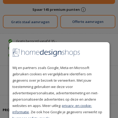
Spaar
145
premium punten
i
Gratis staal aanvragen
Gratis bezorgd vanaf € 35,-
Gratis retourneren (30 dagen)
Gratis achteraf betalen
Wij en partners zoals Google, Meta en Microsoft
Heeft u hulp nodig of wilt u telefonisch bestellen?
gebruiken cookies en vergelijkbare identifiers om
Neem contact met ons op.
gegevens over je bezoek te verwerken. Met jouw
toestemming gebruiken we deze voor
|
+31(0)85 888 3671
Start met chatten
advertentiepersonalisatie, advertentiemeting en niet-
gepersonaliseerde advertenties op deze en andere
websites en apps. Meer uitleg:
privacy- en cookie-
PRODUCTBESCHRIJVING
informatie
. Zie ook hoe Google je gegevens verwerkt op