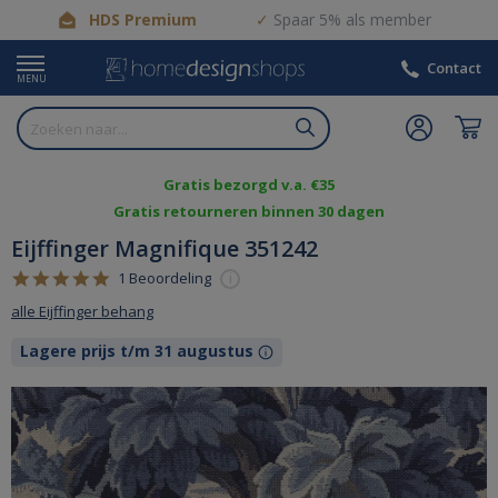
HDS Premium
Spaar 5% als member
Contact
MENU
Gratis bezorgd v.a. €35
Gratis retourneren binnen 30 dagen
Eijffinger Magnifique 351242
5.0
1 Beoordeling
i
star
alle Eijffinger behang
rating
Lagere prijs t/m 31 augustus