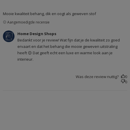
read more about review content Mooie kwaliteit behang,
Mooie kwaliteit behang, dik en oogt als geweven stof
dik en
Aangemoedigde recensie
Reactie van winkeleigenaar op beoordeling van Home
Home Design Shops
Design Shops over Fri Mar 20 2026
Bedankt voor je review! Wat fijn dat je de kwaliteit zo goed
ervaart en dat het behang die mooie geweven uitstraling
heeft 😊 Dat geeft echt een luxe en warme look aan je
interieur.
Was deze review nuttig?
0
0