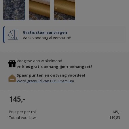
Gratis staal aanvragen
Vaak vandaag al verstuurd!
ORAC
Previous
Stop
DECORLIJSTEN
Voeg toe aan winkelmand
&
en
kies gratis behanglijm + behangset!
PLINTEN
Spaar punten en ontvang voordeel
ONLINE
Word gratis lid van HDS Premium
BESTELLEN
-
145,-
DECORLIJST.NL
Prijs per per rol:
145,-
Totaal excl. btw:
119,83