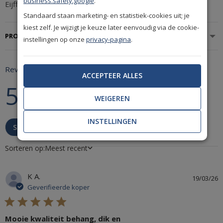
business.safety.google
.
Eijffinger Magnifique 351242
Standaard staan marketing- en statistiek-cookies uit; je
kiest zelf. Je wijzigt je keuze later eenvoudig via de cookie-
PRODUCTSPECIFICATIES
instellingen op onze
privacy-pagina
.
Reviews
ACCEPTEER ALLES
5
5 star rating
WEIGEREN
Gebaseerd op 1 review
5 out of 5 stars Gebaseerd op 1 review
INSTELLINGEN
Schrijf een beoordeling
Sorteren op:
Meest recent
K A.
19/03/26
Geverifieerde koper
5 star rating
Mooie kwaliteit behang, dik en