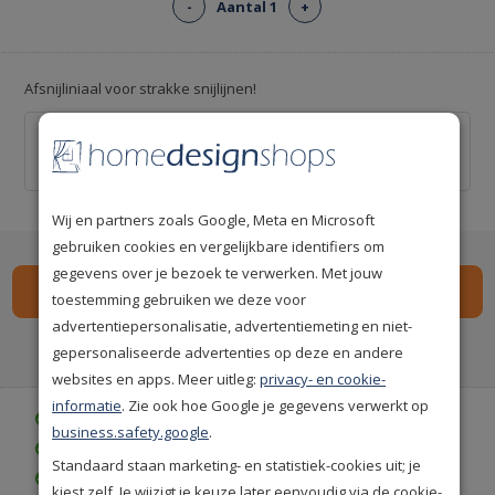
-
Aantal 1
+
Afsnijliniaal voor strakke snijlijnen!
Behang afsnijliniaal 55cm
€ 9,95
Wij en partners zoals Google, Meta en Microsoft
gebruiken cookies en vergelijkbare identifiers om
gegevens over je bezoek te verwerken. Met jouw
toestemming gebruiken we deze voor
advertentiepersonalisatie, advertentiemeting en niet-
Spaar
90
premium punten
i
gepersonaliseerde advertenties op deze en andere
websites en apps. Meer uitleg:
privacy- en cookie-
informatie
. Zie ook hoe Google je gegevens verwerkt op
Gratis bezorgd vanaf € 35,-
business.safety.google
.
Gratis retourneren (30 dagen)
Standaard staan marketing- en statistiek-cookies uit; je
Gratis achteraf betalen
kiest zelf. Je wijzigt je keuze later eenvoudig via de cookie-