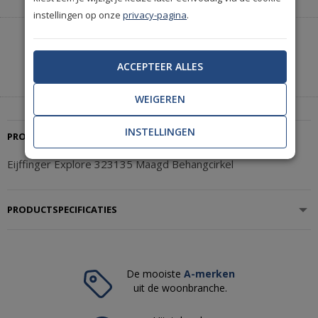
instellingen op onze
privacy-pagina
.
Heeft u hulp nodig of wilt u telefonisch bestellen?
Neem contact met ons op.
ACCEPTEER ALLES
|
+31(0)85 888 3671
Start met chatten
WEIGEREN
INSTELLINGEN
PRODUCTBESCHRIJVING
Eijffinger Explore 323135 Maagd Behangcirkel
PRODUCTSPECIFICATIES
De mooiste
A-merken
uit de woonbranche.