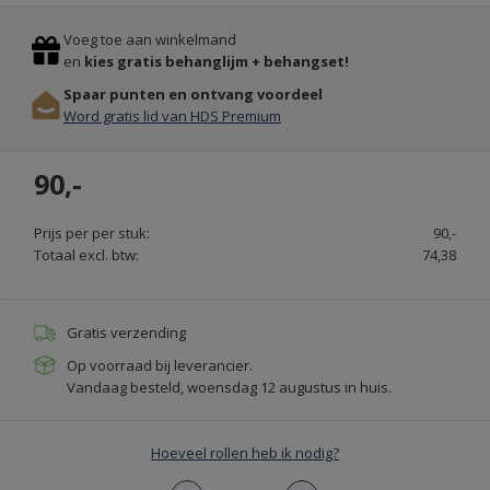
Previous
Stop
KRIJTVERF
Voeg toe aan winkelmand
EN
en
kies gratis behanglijm + behangset!
KALKVERF
Spaar punten en ontvang voordeel
-
Word gratis lid van HDS Premium
PAINT
&
90,-
BRUSH.NL
Prijs per per stuk:
90,-
Totaal excl. btw:
74,38
Gratis verzending
Op voorraad bij leverancier.
Vandaag besteld, woensdag 12 augustus in huis.
Hoeveel rollen heb ik nodig?