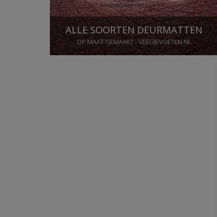
TAPIJT EN PVC VLOEREN
OOK MET LEGSERVICE - VLOERBELEVING.NL
Stop