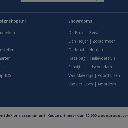
ignshops.nl
Showrooms
nmerken
De Bruin | Zeist
Den Heijer | Zoetermeer
bestellen
De Maat | Houten
arten
Hazelbag | Hellevoetsluis
aal
Schuijt | Leidschendam
ij HDS
Van Malestijn | Voorthuizen
Van der Goes | Nootdorp
ntdek ons assortiment. Keuze uit meer dan 50.000 woonproducte