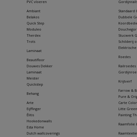
PVC vloeren
Gordijnrail
Ambiant
Standaard G
Belakos
Dubbele Go
Quick Step
Koordbedie
Moduleo
Douchegordi
Therdex
Stucwerk Go
Trots
Schilderij
Elektrische
Laminaat
Roedes
Beautifloor
Douwes Dekker
Railroedes
Laminaat
Gordijnroe
Meister
Krijtverf
Quickstep
Farrow & Ba
Behang
Pure & Orig
Arte
Carte Color
Eijffinger
Litte Gree
Élitis
Painting Th
Hookedonwalls
Raamfolie 
Esta Home
Dutch wallcoverings
Raamtextie