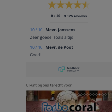
/
9
10
9.125 reviews
10
/
10
Mevr. janssens
Zeer goede, zoals altijd
10
/
10
Mevr. de Poot
Goed!
U kunt bij ons terecht voor
Previous
Next
1
2
3
4
5
6
7
8
9
10
11
12