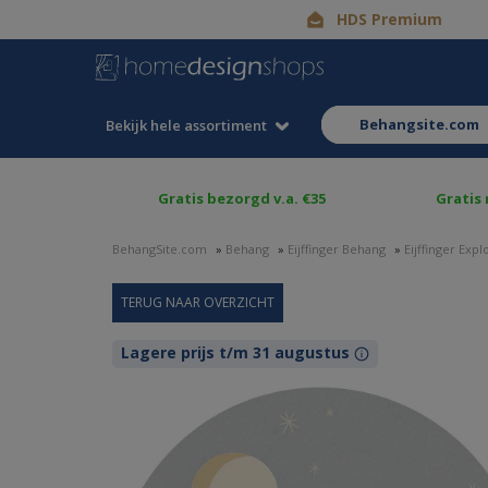
HDS Premium
behangsite.com
Bekijk hele assortiment
Gratis bezorgd v.a. €35
Gratis
BehangSite.com
»
Behang
»
Eijffinger Behang
»
Eijffinger Exp
Lagere prijs t/m 31 augustus