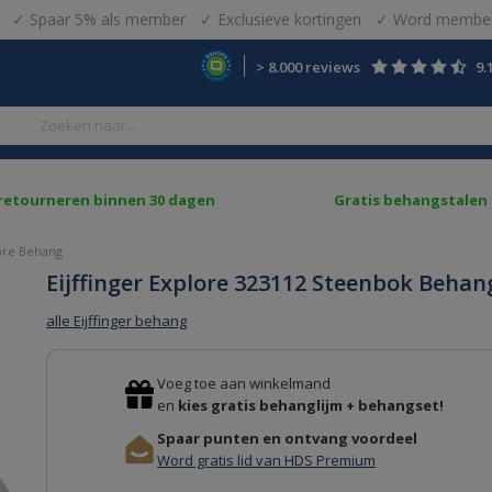
Spaar 5% als member
Exclusieve kortingen
Word member
> 8.000 reviews
9.
 retourneren binnen 30 dagen
Gratis behangstalen
lore Behang
Eijffinger Explore 323112 Steenbok Behan
alle Eijffinger behang
Voeg toe aan winkelmand
en
kies gratis behanglijm + behangset!
Spaar punten en ontvang voordeel
Word gratis lid van HDS Premium