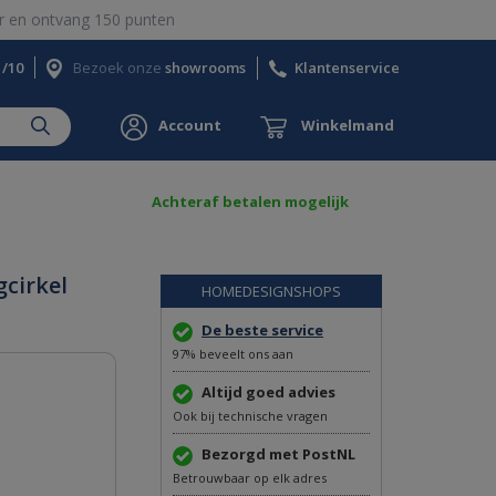
 en ontvang 150 punten
1/10
Bezoek onze
showrooms
Klantenservice
Account
Winkelmand
Achteraf betalen mogelijk
gcirkel
HOMEDESIGNSHOPS
De beste service
97% beveelt ons aan
Altijd goed advies
Ook bij technische vragen
Bezorgd met PostNL
Betrouwbaar op elk adres