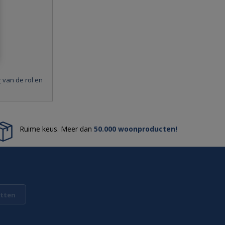
r
van de rol en
Ruime keus. Meer dan
50.000 woonproducten!
tten