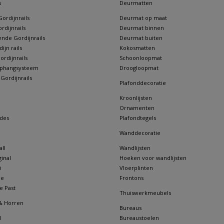
s
Deurmatten
ordijnrails
Deurmat op maat
rdijnrails
Deurmat binnen
nde Gordijnrails
Deurmat buiten
jn rails
Kokosmatten
rdijnrails
Schoonloopmat
 ophangsysteem
Droogloopmat
 Gordijnrails
Plafonddecoratie
Kroonlijsten
Ornamenten
des
Plafondtegels
Wanddecoratie
ll
Wandlijsten
inal
Hoeken voor wandlijsten
i
Vloerplinten
ne
Frontons
e Past
Thuiswerkmeubels
& Horren
Bureaus
l
Bureaustoelen