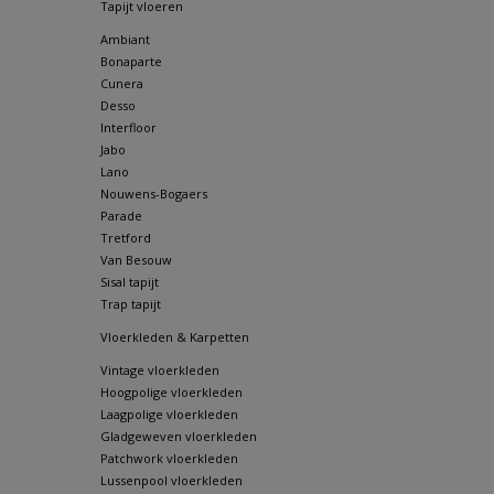
Tapijt vloeren
Ambiant
Bonaparte
Cunera
Desso
Interfloor
Jabo
Lano
Nouwens-Bogaers
Parade
Tretford
Van Besouw
Sisal tapijt
Trap tapijt
Vloerkleden & Karpetten
Vintage vloerkleden
Hoogpolige vloerkleden
Laagpolige vloerkleden
Gladgeweven vloerkleden
Patchwork vloerkleden
Lussenpool vloerkleden