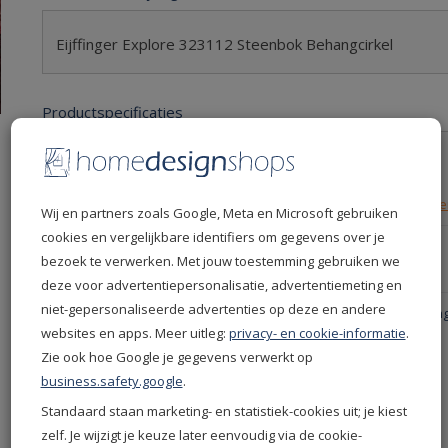
Eijffinger Explore 323112 Steenbok Behangcirkel
Productspecificaties
Levertijd
5 dagen
Leverdatum
11-08-2026
Retourvoorwaarden
30 dagen gratis retourn
Wij en partners zoals Google, Meta en Microsoft gebruiken
cookies en vergelijkbare identifiers om gegevens over je
Productcode
323112
bezoek te verwerken. Met jouw toestemming gebruiken we
EAN
8715518231120
deze voor advertentiepersonalisatie, advertentiemeting en
niet-gepersonaliseerde advertenties op deze en andere
Productgroep
Eijffinger Behang - Eijffi
Behang
websites en apps. Meer uitleg:
privacy- en cookie-informatie
.
Zie ook hoe Google je gegevens verwerkt op
Kleur
Blauw
business.safety.google
.
Merken
Eijffinger
Collectie
Explore
Standaard staan marketing- en statistiek-cookies uit; je kiest
Soort behang
Behangcirkel
zelf. Je wijzigt je keuze later eenvoudig via de cookie-