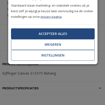
Gratis bezorgd vanaf € 35,-
Standaard staan marketing- en statistiek-cookies uit; je
Achteraf betalen is mogelijk
kiest zelf. Je wijzigt je keuze later eenvoudig via de cookie-
Gratis achteraf betalen
instellingen op onze
privacy-pagina
.
Heeft u hulp nodig of wilt u telefonisch bestellen?
ACCEPTEER ALLES
Neem contact met ons op.
|
+31(0)85 888 3671
Start met chatten
WEIGEREN
INSTELLINGEN
PRODUCTBESCHRIJVING
Eijffinger Canvas 313573 Behang
PRODUCTSPECIFICATIES