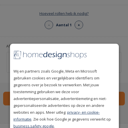
Hoeveel rollen heb ik nodig?
-
Aantal 1
+
Afsnijliniaal voor strakke snijlijnen!
Behang afsnijliniaal 55cm
€ 9,95
Wij en partners zoals Google, Meta en Microsoft
gebruiken cookies en vergelijkbare identifiers om
gegevens over je bezoek te verwerken. Met jouw
toestemming gebruiken we deze voor
advertentiepersonalisatie, advertentiemeting en niet-
gepersonaliseerde advertenties op deze en andere
Spaar
285
premium punten
i
websites en apps. Meer uitleg:
privacy- en cookie-
informatie
. Zie ook hoe Google je gegevens verwerkt op
business.safety.google
.