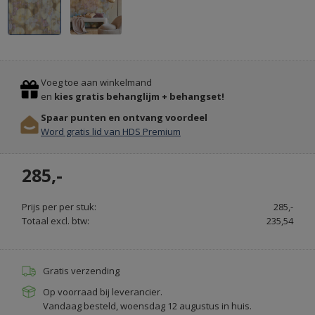
ALLE
Previous
Stop
SOORTEN
Voeg toe aan winkelmand
DEURMATTEN
en
kies gratis behanglijm + behangset!
OP
Spaar punten en ontvang voordeel
MAAT
Word gratis lid van HDS Premium
GEMAAKT
-
285,-
VEEGJEVOETEN.NL
Prijs per per stuk:
285,-
Totaal excl. btw:
235,54
Gratis verzending
Op voorraad bij leverancier.
Vandaag besteld, woensdag 12 augustus in huis.