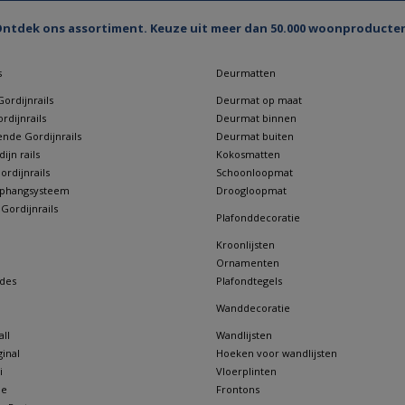
ntdek ons assortiment. Keuze uit meer dan 50.000 woonproducte
s
Deurmatten
ordijnrails
Deurmat op maat
rdijnrails
Deurmat binnen
nde Gordijnrails
Deurmat buiten
jn rails
Kokosmatten
rdijnrails
Schoonloopmat
 ophangsysteem
Droogloopmat
 Gordijnrails
Plafonddecoratie
Kroonlijsten
Ornamenten
des
Plafondtegels
Wanddecoratie
ll
Wandlijsten
inal
Hoeken voor wandlijsten
i
Vloerplinten
ne
Frontons