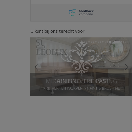
U kunt bij ons terecht voor
Previous
Next
1
2
3
4
5
6
7
8
9
10
11
12
PAINTING THE PAST
KRIJTVERF EN KALKVERF - PAINT & BRUSH.NL
Stop