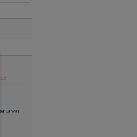
eren
inger Canvas