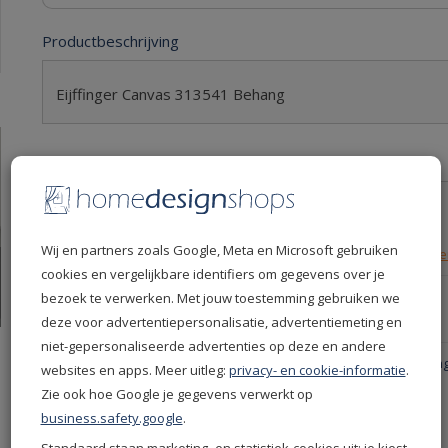
Productbeschrijving
Eijffinger Canvas 313541 Behang
Productspecificaties
Levertijd
4 dagen
Leverdatum
12-08-2026
Wij en partners zoals Google, Meta en Microsoft gebruiken
Retourvoorwaarden
30 dagen gratis retourn
cookies en vergelijkbare identifiers om gegevens over je
Productcode
313541
bezoek te verwerken. Met jouw toestemming gebruiken we
EAN
8715518135411
deze voor advertentiepersonalisatie, advertentiemeting en
niet-gepersonaliseerde advertenties op deze en andere
Productgroep
Eijffinger Behang - Eijff
websites en apps. Meer uitleg:
privacy- en cookie-informatie
.
Behang
Zie ook hoe Google je gegevens verwerkt op
Kleur
Bruin
business.safety.google
.
Merken
Eijffinger