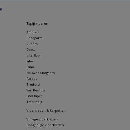
n!
Tapijt vloeren
Ambiant
Bonaparte
Cunera
Desso
Interfloor
Jabo
Lano
Nouwens-Bogaers
Parade
Tretford
Van Besouw
Sisal tapijt
Trap tapijt
Vloerkleden & Karpetten
Vintage vloerkleden
Hoogpolige vloerkleden