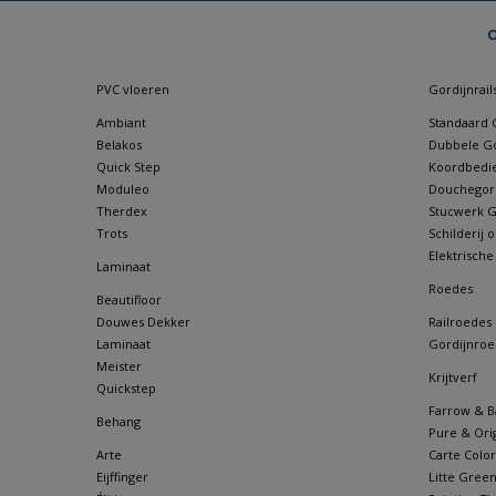
O
PVC vloeren
Gordijnrail
Ambiant
Standaard G
Belakos
Dubbele Go
Quick Step
Koordbedie
Moduleo
Douchegordi
Therdex
Stucwerk Go
Trots
Schilderij
Elektrische
Laminaat
Roedes
Beautifloor
Douwes Dekker
Railroedes
Laminaat
Gordijnroe
Meister
Krijtverf
Quickstep
Farrow & Ba
Behang
Pure & Orig
Arte
Carte Color
Eijffinger
Litte Gree