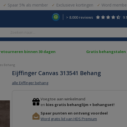
Spaar 5% als member
Exclusieve kortingen
Word member
> 8.000 reviews
9.
 retourneren binnen 30 dagen
Gratis behangstalen
vas Behang
Eijffinger Canvas 313541 Behang
alle Eijffinger behang
Voeg toe aan winkelmand
en
kies gratis behanglijm + behangset!
Spaar punten en ontvang voordeel
Word gratis lid van HDS Premium