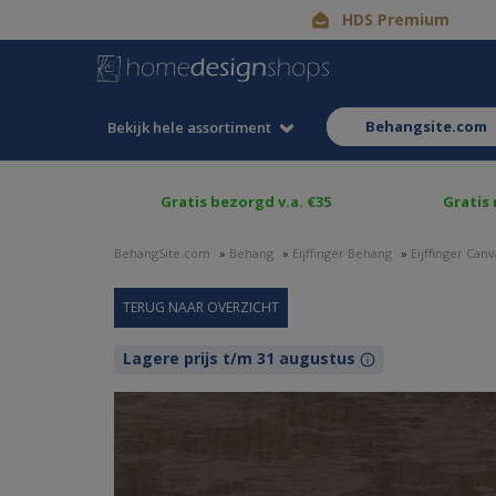
HDS Premium
behangsite.com
Bekijk hele assortiment
Gratis bezorgd v.a. €35
Gratis
BehangSite.com
»
Behang
»
Eijffinger Behang
»
Eijffinger Can
Lagere prijs t/m 31 augustus