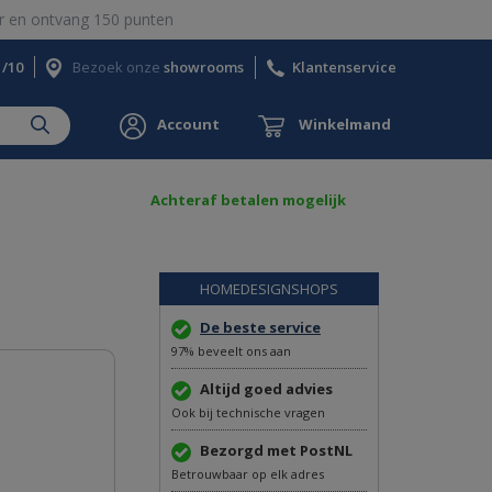
 en ontvang 150 punten
1/10
Bezoek onze
showrooms
Klantenservice
Account
Winkelmand
Achteraf betalen mogelijk
HOMEDESIGNSHOPS
De beste service
97% beveelt ons aan
Altijd goed advies
Ook bij technische vragen
Bezorgd met PostNL
Betrouwbaar op elk adres