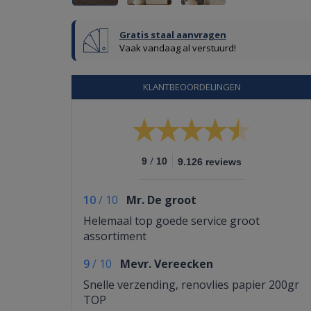
Gratis staal aanvragen
Vaak vandaag al verstuurd!
KLANTBEOORDELINGEN
/
9
10
9.126 reviews
10
/
10
Mr. De groot
Helemaal top goede service groot
assortiment
9
/
10
Mevr. Vereecken
Snelle verzending, renovlies papier 200gr
TOP