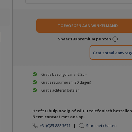
Spaar
190
premium punten
i
Gratis staal aanvra
Gratis bezorgd vanaf € 35,-
Gratis retourneren (30 dagen)
Gratis achteraf betalen
Heeft u hulp nodig of wilt u telefonisch bestelle
Neem contact met ons op.
+31(0)85 888 3671
|
Start met chatten