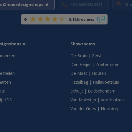
fo@homedesignshops.nl
+31(0)85 888 3671
Cha
9
9.126 reviews
ignshops.nl
Showrooms
nmerken
De Bruin | Zeist
Den Heijer | Zoetermeer
bestellen
De Maat | Houten
arten
Hazelbag | Hellevoetsluis
aal
Schuijt | Leidschendam
ij HDS
Van Malestijn | Voorthuizen
Van der Goes | Nootdorp