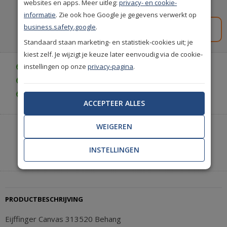
websites en apps. Meer uitleg:
privacy- en cookie-
Spaar
140
premium punten
i
informatie
. Zie ook hoe Google je gegevens verwerkt op
business.safety.google
.
Gratis staal aanvragen
Standaard staan marketing- en statistiek-cookies uit; je
kiest zelf. Je wijzigt je keuze later eenvoudig via de cookie-
instellingen op onze
privacy-pagina
.
Gratis bezorgd vanaf € 35,-
Gratis retourneren (30 dagen)
Gratis achteraf betalen
ACCEPTEER ALLES
WEIGEREN
Heeft u hulp nodig of wilt u telefonisch bestellen?
Neem contact met ons op.
INSTELLINGEN
|
+31(0)85 888 3671
Start met chatten
PRODUCTBESCHRIJVING
Eijffinger Canvas 313520 Behang