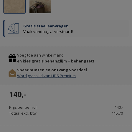
Gratis staal aanvragen
Vaak vandaag al verstuurd!
Previous
Stop
Voeg toe aan winkelmand
en
kies gratis behanglijm + behangset!
Spaar punten en ontvang voordeel
MEUBELS
Word gratis lid van HDS Premium
&
VERLICHTING
140,-
INTERIEURDESIGNSHOP.NL
Prijs per per rol:
140,-
Totaal excl. btw:
115,70