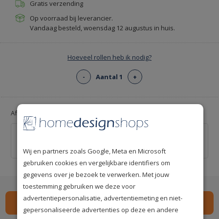
Gratis verzending
Op voorraad bij leverancier.
Vandaag besteld, woensdag 12 augustus in huis.
Hoeveel rollen heb ik nodig?
-
Aantal 1
+
Afsnijliniaal voor strakke snijlijnen!
Behang afsnijliniaal 55cm
€ 9,95
Wij en partners zoals Google, Meta en Microsoft
gebruiken cookies en vergelijkbare identifiers om
gegevens over je bezoek te verwerken. Met jouw
toestemming gebruiken we deze voor
advertentiepersonalisatie, advertentiemeting en niet-
gepersonaliseerde advertenties op deze en andere