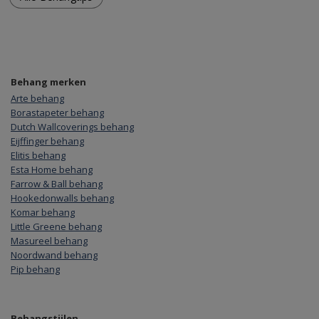
Behang merken
Arte behang
Borastapeter behang
Dutch Wallcoverings behang
Eijffinger behang
Elitis behang
Esta Home behang
Farrow & Ball behang
Hookedonwalls behang
Komar behang
Little Greene behang
Masureel behang
Noordwand behang
Pip behang
Behangstijlen