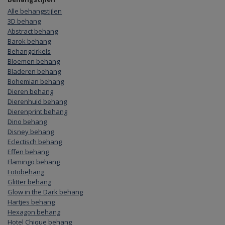
Alle behangstijlen
3D behang
Abstract behang
Barok behang
Behangcirkels
Bloemen behang
Bladeren behang
Bohemian behang
Dieren behang
Dierenhuid behang
Dierenprint behang
Dino behang
Disney behang
Eclectisch behang
Effen behang
Flamingo behang
Fotobehang
Glitter behang
Glow in the Dark behang
Hartjes behang
Hexagon behang
Hotel Chique behang