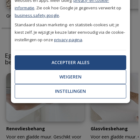
websites en apps. Meer uitleg:
privacy- en cookie-
informatie
. Zie ook hoe Google je gegevens verwerkt op
business.safety.google
.
Gratis behang stalen aanvragen
Behanglijm
Standaard staan marketing- en statistiek-cookies uit; je
kiest zelf. Je wijzigt je keuze later eenvoudig via de cookie-
instellingen op onze
privacy-pagina
.
Egaliseer en bescherm met professioneel
behang
ACCEPTEER ALLES
WEIGEREN
INSTELLINGEN
Renovliesbehang
Glasvliesbehang
Voor een gladde muur. Geschikt voor
Voor een gladde muur. G