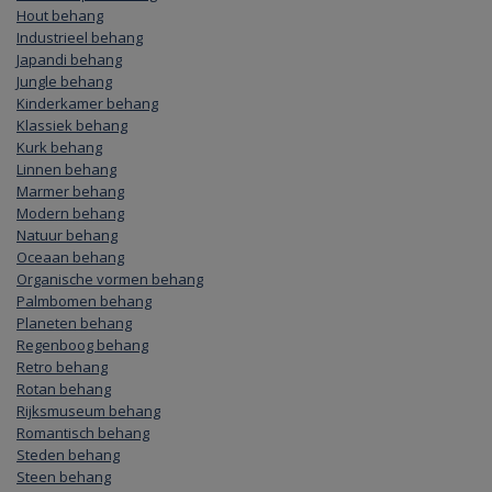
Hout behang
Industrieel behang
Japandi behang
Jungle behang
Kinderkamer behang
Klassiek behang
Kurk behang
Linnen behang
Marmer behang
Modern behang
Natuur behang
Oceaan behang
Organische vormen behang
Palmbomen behang
Planeten behang
Regenboog behang
Retro behang
Rotan behang
Rijksmuseum behang
Romantisch behang
Steden behang
Steen behang