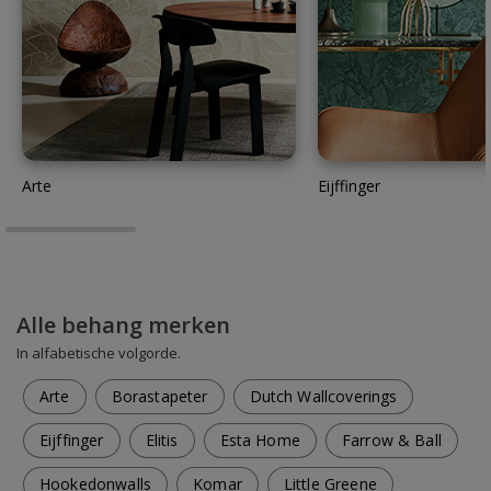
Arte
Eijffinger
Alle behang merken
In alfabetische volgorde.
Arte
Borastapeter
Dutch Wallcoverings
Eijffinger
Elitis
Esta Home
Farrow & Ball
Hookedonwalls
Komar
Little Greene