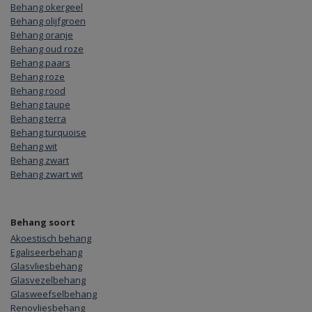
Behang okergeel
Behang olijfgroen
Behang oranje
Behang oud roze
Behang paars
Behang roze
Behang rood
Behang taupe
Behang terra
Behang turquoise
Behang wit
Behang zwart
Behang zwart wit
Behang soort
Akoestisch behang
Egaliseerbehang
Glasvliesbehang
Glasvezelbehang
Glasweefselbehang
Renovliesbehang