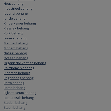
Hout behang
Industrieel behang
Japandi behang
Jungle behang
Kinderkamer behang
Klassiek behang
Kurk behang
Linnen behang
Marmer behang
Modern behang
Natuur behang
Oceaan behang
Organische vormen behang
Palmbomen behang
Planeten behang
Regenboog behang
Retro behang
Rotan behang
Rijksmuseum behang
Romantisch behang
Steden behang
Steen behang