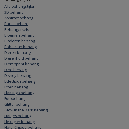
Alle behangstijlen
3D behang
Abstract behang
Barok behang
Behangcirkels
Bloemen behang
Bladeren behang
Bohemian behang
Dieren behang
Dierenhuid behang
Dierenprint behang
Dino behang
Disney behang
Eclectisch behang
Effen behang
Flamingo behang
Fotobehang
Glitter behang
Glow in the Dark behang
Hartjes behang
Hexagon behang
Hotel Chique behang