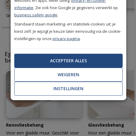
websites en apps. Meer uitleg:
privacy- en cookie-
informatie
. Zie ook hoe Google je gegevens verwerkt op
business.safety.google
.
Gratis behang stalen aanvragen
Behanglijm
Standaard staan marketing- en statistiek-cookies uit; je
kiest zelf. Je wijzigt je keuze later eenvoudig via de cookie-
instellingen op onze
privacy-pagina
.
Egaliseer en bescherm met professioneel
behang
ACCEPTEER ALLES
WEIGEREN
INSTELLINGEN
Renovliesbehang
Glasvliesbehang
Voor een gladde muur. Geschikt voor
Voor een gladde muur. G