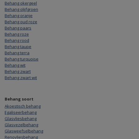
Behang okergeel
Behang olijfgroen
Behang oranje
Behang oud roze
Behang paars
Behang roze
Behang rood
Behang taupe
Behang terra
Behang turquoise
Behang wit
Behang zwart
Behang zwart wit
Behang soort
Akoestisch behang
Egaliseerbehang
Glasvliesbehang
Glasvezelbehang
Glasweefselbehang
Renovliesbehang