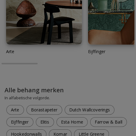
Arte
Eijffinger
Alle behang merken
In alfabetische volgorde.
Arte
Borastapeter
Dutch Wallcoverings
Eijffinger
Elitis
Esta Home
Farrow & Ball
Hookedonwalls
Komar
Little Greene