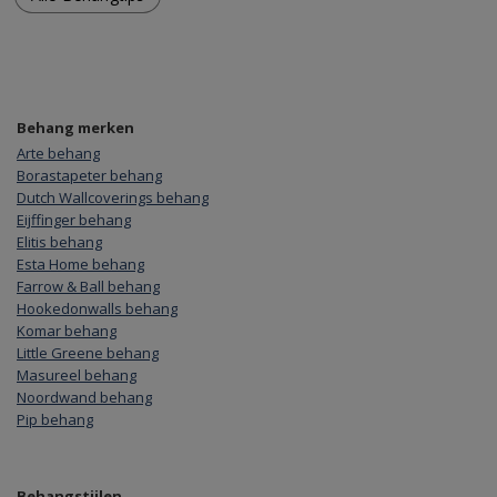
Behang merken
Arte behang
Borastapeter behang
Dutch Wallcoverings behang
Eijffinger behang
Elitis behang
Esta Home behang
Farrow & Ball behang
Hookedonwalls behang
Komar behang
Little Greene behang
Masureel behang
Noordwand behang
Pip behang
Behangstijlen