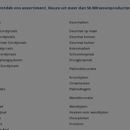
ntdek ons assortiment. Keuze uit meer dan 50.000 woonproducte
s
Deurmatten
ordijnrails
Deurmat op maat
rdijnrails
Deurmat binnen
nde Gordijnrails
Deurmat buiten
jn rails
Kokosmatten
rdijnrails
Schoonloopmat
 ophangsysteem
Droogloopmat
 Gordijnrails
Plafonddecoratie
Kroonlijsten
Ornamenten
des
Plafondtegels
Wanddecoratie
ll
Wandlijsten
inal
Hoeken voor wandlijsten
i
Vloerplinten
ne
Frontons
e Past