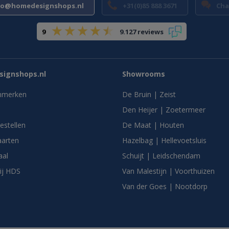
fo@homedesignshops.nl
+31(0)85 888 3671
Cha
9
9.127 reviews
ignshops.nl
Showrooms
nmerken
De Bruin | Zeist
Den Heijer | Zoetermeer
bestellen
De Maat | Houten
arten
Hazelbag | Hellevoetsluis
aal
Schuijt | Leidschendam
ij HDS
Van Malestijn | Voorthuizen
Van der Goes | Nootdorp