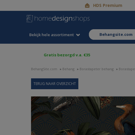
HDS Premium
behangsite.com
Bekijk hele assortiment
Gratis bezorgd v.a. €35
BehangSite.com
»
Behang
»
Borastapeter behang
»
Borastape