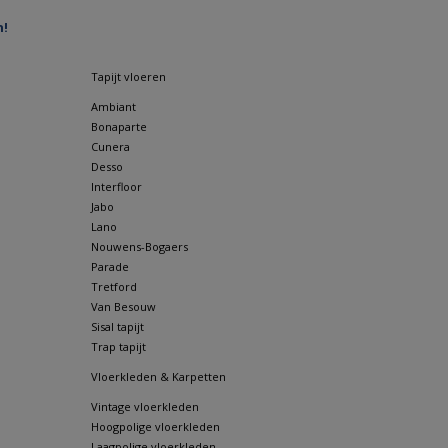
n!
Tapijt vloeren
Ambiant
Bonaparte
Cunera
Desso
Interfloor
Jabo
Lano
Nouwens-Bogaers
Parade
Tretford
Van Besouw
Sisal tapijt
Trap tapijt
Vloerkleden & Karpetten
Vintage vloerkleden
Hoogpolige vloerkleden
Laagpolige vloerkleden