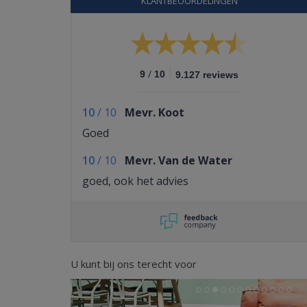
KLANTBEOORDELINGEN
/
9
10
9.127 reviews
10
/
10
Mevr. Koot
Goed
10
/
10
Mevr. Van de Water
goed, ook het advies
U kunt bij ons terecht voor
Previous
Next
1
2
3
4
5
6
7
8
9
10
11
12