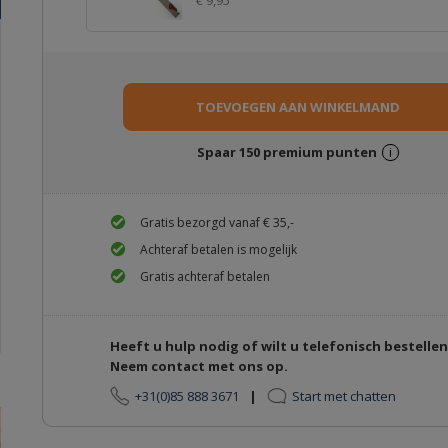
€ 9,95
Spaar
150
premium punten
i
Gratis bezorgd vanaf € 35,-
Achteraf betalen is mogelijk
Gratis achteraf betalen
Heeft u hulp nodig of wilt u telefonisch bestelle
Neem contact met ons op.
+31(0)85 888 3671
|
Start met chatten