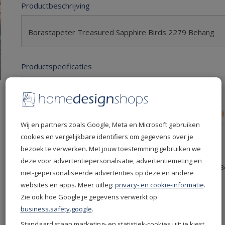
Productbeschrijving
Borastapeter Treasured Sapphire Birds 2279 Behang
Productspecificaties
Levertijd
10 dagen
Leverdatum
18-08-2026
Retourvoorwaarden
Retourneren niet mogelij
Wij en partners zoals Google, Meta en Microsoft gebruiken
Productcode
155-2279
cookies en vergelijkbare identifiers om gegevens over je
EAN
7320094039889
bezoek te verwerken. Met jouw toestemming gebruiken we
deze voor advertentiepersonalisatie, advertentiemeting en
Productgroep
Borastapeter behang - B
niet-gepersonaliseerde advertenties op deze en andere
Treasured Behang
websites en apps. Meer uitleg:
privacy- en cookie-informatie
.
Kleur
Donkergrijs
Zie ook hoe Google je gegevens verwerkt op
Grijs
business.safety.google
.
Merken
Borastapeter
Standaard staan marketing- en statistiek-cookies uit; je kiest