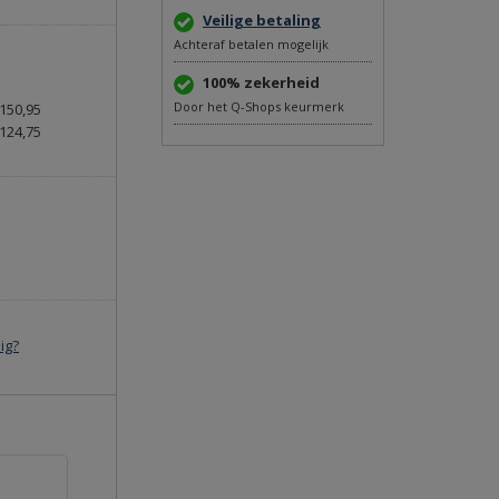
Veilige betaling
Achteraf betalen mogelijk
100% zekerheid
Door het Q-Shops keurmerk
150,95
124,75
ig?