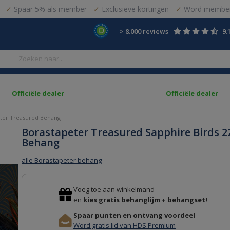
Spaar 5% als member
Exclusieve kortingen
Word member
> 8.000 reviews
9.
Officiële dealer
Officiële dealer
ter Treasured Behang
Borastapeter Treasured Sapphire Birds 2
Behang
alle Borastapeter behang
Voeg toe aan winkelmand
en
kies gratis behanglijm + behangset!
Spaar punten en ontvang voordeel
Word gratis lid van HDS Premium