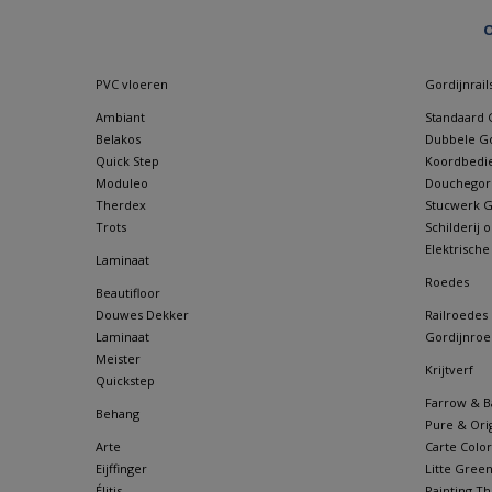
O
PVC vloeren
Gordijnrail
Ambiant
Standaard G
Belakos
Dubbele Go
Quick Step
Koordbedie
Moduleo
Douchegordi
Therdex
Stucwerk Go
Trots
Schilderij
Elektrische
Laminaat
Roedes
Beautifloor
Douwes Dekker
Railroedes
Laminaat
Gordijnroe
Meister
Krijtverf
Quickstep
Farrow & Ba
Behang
Pure & Orig
Arte
Carte Color
Eijffinger
Litte Gree
Élitis
Painting Th