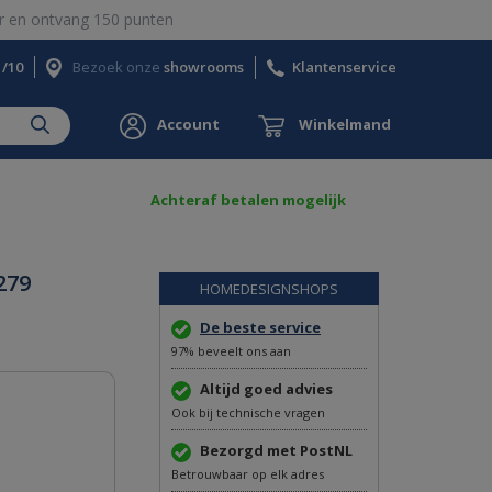
 en ontvang 150 punten
1/10
Bezoek onze
showrooms
Klantenservice
Account
Winkelmand
Achteraf betalen mogelijk
279
HOMEDESIGNSHOPS
De beste service
97% beveelt ons aan
Altijd goed advies
Ook bij technische vragen
Bezorgd met PostNL
Betrouwbaar op elk adres