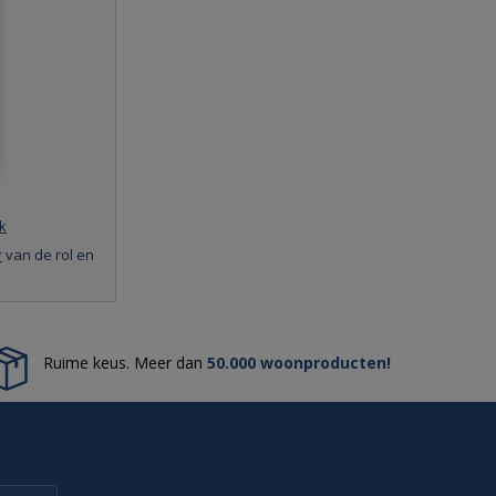
k
r
van de rol en
Ruime keus. Meer dan
50.000 woonproducten!