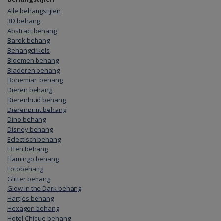
Alle behangstijlen
3D behang
Abstract behang
Barok behang
Behangcirkels
Bloemen behang
Bladeren behang
Bohemian behang
Dieren behang
Dierenhuid behang
Dierenprint behang
Dino behang
Disney behang
Eclectisch behang
Effen behang
Flamingo behang
Fotobehang
Glitter behang
Glow in the Dark behang
Hartjes behang
Hexagon behang
Hotel Chique behang