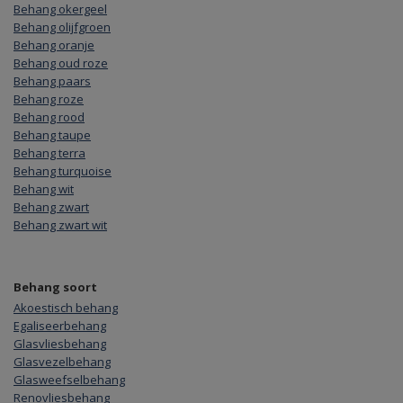
Behang okergeel
Behang olijfgroen
Behang oranje
Behang oud roze
Behang paars
Behang roze
Behang rood
Behang taupe
Behang terra
Behang turquoise
Behang wit
Behang zwart
Behang zwart wit
Behang soort
Akoestisch behang
Egaliseerbehang
Glasvliesbehang
Glasvezelbehang
Glasweefselbehang
Renovliesbehang