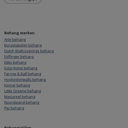
Behang merken
Arte behang
Borastapeter behang
Dutch Wallcoverings behang
Eijffinger behang
Elitis behang
Esta Home behang
Farrow & Ball behang
Hookedonwalls behang
Komar behang
Little Greene behang
Masureel behang
Noordwand behang
Pip behang
Behangstijlen