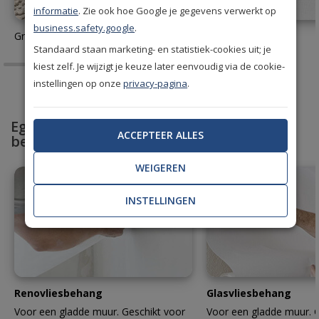
informatie
. Zie ook hoe Google je gegevens verwerkt op
business.safety.google
.
Gratis behang stalen aanvragen
Behanglijm
Standaard staan marketing- en statistiek-cookies uit; je
kiest zelf. Je wijzigt je keuze later eenvoudig via de cookie-
instellingen op onze
privacy-pagina
.
Egaliseer en bescherm met professioneel
ACCEPTEER ALLES
behang
WEIGEREN
INSTELLINGEN
Renovliesbehang
Glasvliesbehang
Voor een gladde muur. Geschikt voor
Voor een gladde muur. G