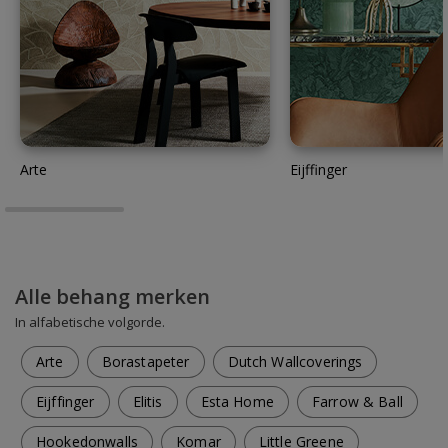
Arte
Eijffinger
Alle behang merken
In alfabetische volgorde.
Arte
Borastapeter
Dutch Wallcoverings
Eijffinger
Elitis
Esta Home
Farrow & Ball
Hookedonwalls
Komar
Little Greene