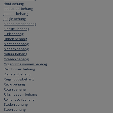
Hout behang
Industrieel behang
Japandi behang
Jungle behang
Kinderkamer behang
Klassiek behang
Kurk behang
Linnen behang
Marmer behang
Modern behang
Natuur behang
Oceaan behang
Organische vormen behang
Palmbomen behang
Planeten behang
Regenboog behang
Retro behang
Rotan behang
Rijksmuseum behang
Romantisch behang
Steden behang
Steen behang