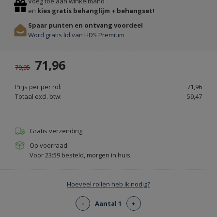
Voeg toe aan winkelmand
&
en
kies gratis behanglijm + behangset!
GRASTAPIJT
Spaar punten en ontvang voordeel
BESTEL
Word gratis lid van HDS Premium
ONLINE
-
71,96
ALTIJDGROENER.NL
79,95
Prijs per per rol:
71,96
Totaal excl. btw:
59,47
Gratis verzending
Op voorraad.
Voor 23:59 besteld, morgen in huis.
Hoeveel rollen heb ik nodig?
-
Aantal 1
+