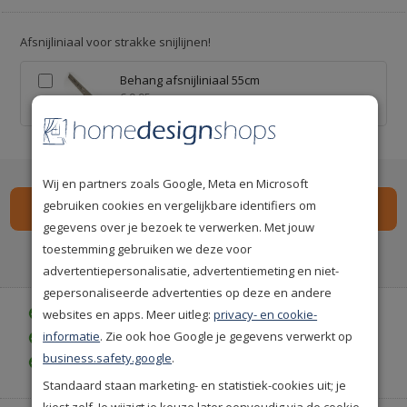
Afsnijliniaal voor strakke snijlijnen!
Behang afsnijliniaal 55cm
€ 9,95
Wij en partners zoals Google, Meta en Microsoft
gebruiken cookies en vergelijkbare identifiers om
gegevens over je bezoek te verwerken. Met jouw
toestemming gebruiken we deze voor
Spaar
premium punten
i
advertentiepersonalisatie, advertentiemeting en niet-
gepersonaliseerde advertenties op deze en andere
websites en apps. Meer uitleg:
privacy- en cookie-
Gratis bezorgd vanaf € 35,-
informatie
. Zie ook hoe Google je gegevens verwerkt op
Achteraf betalen is mogelijk
business.safety.google
.
Gratis achteraf betalen
Standaard staan marketing- en statistiek-cookies uit; je
kiest zelf. Je wijzigt je keuze later eenvoudig via de cookie-