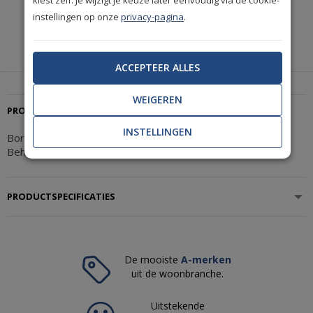
Heeft u hulp nodig of wilt u telefonisch bestellen?
instellingen op onze
privacy-pagina
.
Neem contact met ons op.
|
+31(0)85 888 3671
Start met chatten
ACCEPTEER ALLES
WEIGEREN
PRODUCTBESCHRIJVING
INSTELLINGEN
Borastapeter Cottage Garden Nightingale Garden 3564
Behang
PRODUCTSPECIFICATIES
De mooiste
A-merken
uit de woonbranche.
Uitstekende