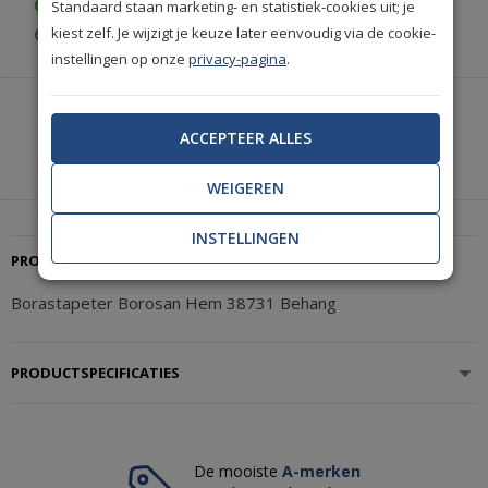
Standaard staan marketing- en statistiek-cookies uit; je
Achteraf betalen is mogelijk
kiest zelf. Je wijzigt je keuze later eenvoudig via de cookie-
Gratis achteraf betalen
instellingen op onze
privacy-pagina
.
Heeft u hulp nodig of wilt u telefonisch bestellen?
Neem contact met ons op.
ACCEPTEER ALLES
|
+31(0)85 888 3671
Start met chatten
WEIGEREN
INSTELLINGEN
PRODUCTBESCHRIJVING
Borastapeter Borosan Hem 38731 Behang
PRODUCTSPECIFICATIES
De mooiste
A-merken