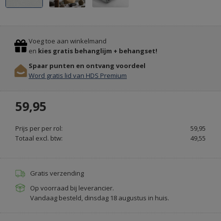
Previous
Stop
Voeg toe aan winkelmand
en
kies gratis behanglijm + behangset!
Spaar punten en ontvang voordeel
MEUBELS
Word gratis lid van HDS Premium
&
VERLICHTING
59,95
INTERIEURDESIGNSHOP.NL
Prijs per per rol:
59,95
Totaal excl. btw:
49,55
Gratis verzending
Op voorraad bij leverancier.
Vandaag besteld, dinsdag 18 augustus in huis.