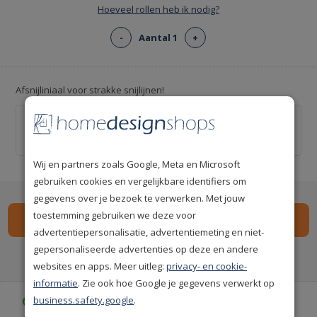
Hoeveel rollen heb ik nodig?
-
Aantal 1
+
Afsnijliniaal voor strakke snijlijnen!
Behang afsnijliniaal 55cm
€ 9,95
Wij en partners zoals Google, Meta en Microsoft
gebruiken cookies en vergelijkbare identifiers om
gegevens over je bezoek te verwerken. Met jouw
toestemming gebruiken we deze voor
advertentiepersonalisatie, advertentiemeting en niet-
gepersonaliseerde advertenties op deze en andere
Spaar
59
premium punten
i
websites en apps. Meer uitleg:
privacy- en cookie-
informatie
. Zie ook hoe Google je gegevens verwerkt op
business.safety.google
.
Gratis bezorgd vanaf € 35,-