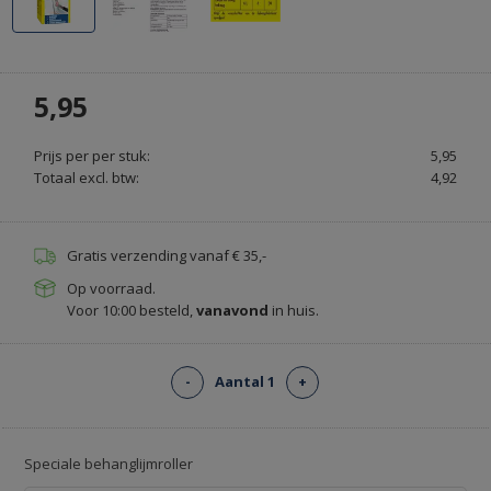
GORDIJNRAILS
Previous
Stop
OP
5,95
MAAT
GORDIJNROEDEN
Prijs per per stuk:
5,95
EN
Totaal excl. btw:
4,92
RAILS
-
RAILSOPMAAT.NL
Gratis verzending vanaf € 35,-
Op voorraad.
Voor 10:00 besteld,
vanavond
in huis.
-
Aantal 1
+
Speciale behanglijmroller