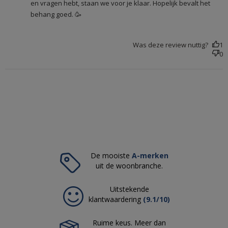
en vragen hebt, staan we voor je klaar. Hopelijk bevalt het
Hoe ga ik om met lijmvlekken/resten?
behang goed. 🥳
Hoe moet ik mijn wanden voorbehandelen?
Was deze review nuttig?
1
0
Hoelang kan ik de aangemaakte lijm bewaren?
De mooiste
A-merken
uit de woonbranche.
Uitstekende
klantwaardering
(9.1/10)
Ruime keus. Meer dan