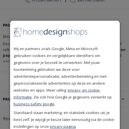
+31(0)85 888 3671
Start met chatten
PRODUCTBESCHRIJVING
Bison Behanglijm voor Normaal en Papierbehang
Deze betrouwbare
Bison Behanglijm
op basis van carboxy methyl
Wij en partners zoals Google, Meta en Microsoft
cellulose zorgt voor een sterke en blijvende hechting van
normaal en
papierbehang
. Dankzij de klontvrije samenstelling en korte rusttijd
gebruiken cookies en vergelijkbare identifiers om
werk je snel en nauwkeurig.
gegevens over je bezoek te verwerken. Met jouw
toestemming gebruiken we deze voor
Waarom je deze lijm kiest
advertentiepersonalisatie, advertentiemeting en niet-
Geschikt voor alle soorten licht, normaal en zwaar behang
Toon meer
gepersonaliseerde advertenties op deze en andere
Klontert niet en strijkt soepel uit voor gelijkmatige dekking
websites en apps. Meer uitleg:
privacy- en cookie-
Supersterk en vochtbestendig: ideaal voor diverse
informatie
. Zie ook hoe Google je gegevens verwerkt op
PRODUCTSPECIFICATIES
ondergronden
business.safety.google
.
Binnen 15 minuten klaar voor gebruik
Standaard staan marketing- en statistiek-cookies uit; je
Reviews
kiest zelf. Je wijzigt je keuze later eenvoudig via de cookie-
Hoe je deze lijm gebruikt
instellingen op onze
privacy-pagina
.
Strooi de inhoud beetje bij beetje in koud water. Roer krachtig