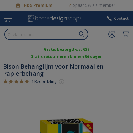
HDS Premium
Spaar 5% als member
Contact
MENU
Gratis bezorgd v.a. €35
Gratis retourneren binnen 30 dagen
Bison Behanglijm voor Normaal en
Papierbehang
5.0
1 Beoordeling
i
star
rating