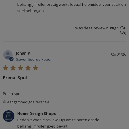
behanglijmroller prettig werkt. Ideaal hulpmiddel voor strak en
snel behangen!
Was deze review nuttig?
0
0
Johan K.
05/01/26
Geverifieerde koper
5 star rating
Prima. Spul
read more about review content
Prima spul
Aangemoedigde recensie
Reactie van winkeleigenaar op beoordeling van Home
Home Design Shops
Design Shops over Mon Jan 05 2026
Bedankt voor je review! Fijn om te horen dat de
behanglijmroller goed bevalt.