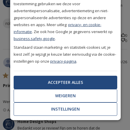
toestemming gebruiken we deze voor
Design Shops over Thu Jan 08 2026
Bedankt voor je review! Fijn om te horen dat de roller de lijm
advertentiepersonalisatie, advertentiemeting en niet-
goed opneemt en ook weer makkelijk schoon te maken is.
gepersonaliseerde advertenties op deze en andere
Superhandig voor een vlotte behangklus!
roller
glue
websites en apps. Meer uitleg:
privacy- en cookie-
informatie
. Zie ook hoe Google je gegevens verwerkt op
Was deze review nuttig?
0
business.safety.google
.
0
Standaard staan marketing- en statistiek-cookies uit; je
kiest zelf. Je wijzigt je keuze later eenvoudig via de cookie-
Irene W.
instellingen op onze
privacy-pagina
.
06/01/26
Geverifieerde koper
5 star rating
ACCEPTEER ALLES
Prima
WEIGEREN
read more about review content
Werkt prima
INSTELLINGEN
Aangemoedigde recensie
Reactie van winkeleigenaar op beoordeling van Home
Home Design Shops
Design Shops over Tue Jan 06 2026
Bedankt voor je review! Fijn om te horen dat de