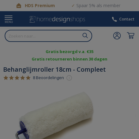
HDS Premium
Spaar 5% als member
Contact
MENU
Gratis bezorgd v.a. €35
Gratis retourneren binnen 30 dagen
Behanglijmroller 18cm - Compleet
5.0
8 Beoordelingen
i
star
rating