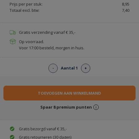
Prijs per per stuk:
8,95
-
Totaal excl. btw:
7,40
PAINT
&
PURE.NL
Gratis verzending vanaf € 35,-
Op voorraad.
Voor 17:00 besteld, morgen in huis.
-
Aantal 1
+
Spaar
8
premium punten
i
Gratis bezorgd vanaf € 35,-
Gratis retourneren (30 dagen)