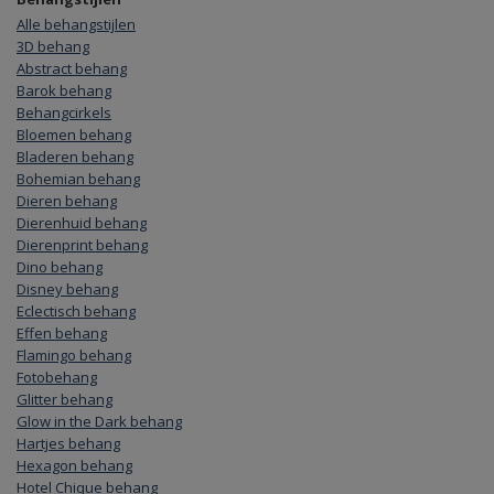
Alle behangstijlen
3D behang
Abstract behang
Barok behang
Behangcirkels
Bloemen behang
Bladeren behang
Bohemian behang
Dieren behang
Dierenhuid behang
Dierenprint behang
Dino behang
Disney behang
Eclectisch behang
Effen behang
Flamingo behang
Fotobehang
Glitter behang
Glow in the Dark behang
Hartjes behang
Hexagon behang
Hotel Chique behang