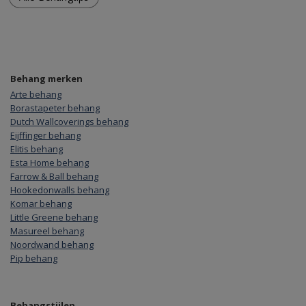
Behang merken
Arte behang
Borastapeter behang
Dutch Wallcoverings behang
Eijffinger behang
Elitis behang
Esta Home behang
Farrow & Ball behang
Hookedonwalls behang
Komar behang
Little Greene behang
Masureel behang
Noordwand behang
Pip behang
Behangstijlen