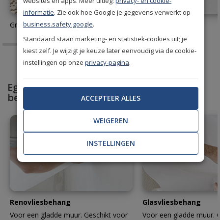
websites en apps. Meer uitleg:
privacy- en cookie-
informatie
. Zie ook hoe Google je gegevens verwerkt op
business.safety.google
.
Gratis behang stalen aanvragen
Behanglijm
Standaard staan marketing- en statistiek-cookies uit; je
kiest zelf. Je wijzigt je keuze later eenvoudig via de cookie-
instellingen op onze
privacy-pagina
.
Egaliseer en bescherm met professioneel
behang
ACCEPTEER ALLES
WEIGEREN
INSTELLINGEN
Renovliesbehang
Glasvliesbehang
Voor een gladde muur. Geschikt voor
Voor een gladde muur. G