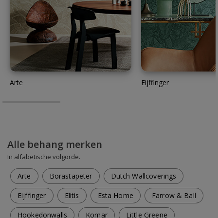
Arte
Eijffinger
Alle behang merken
In alfabetische volgorde.
Arte
Borastapeter
Dutch Wallcoverings
Eijffinger
Elitis
Esta Home
Farrow & Ball
Hookedonwalls
Komar
Little Greene