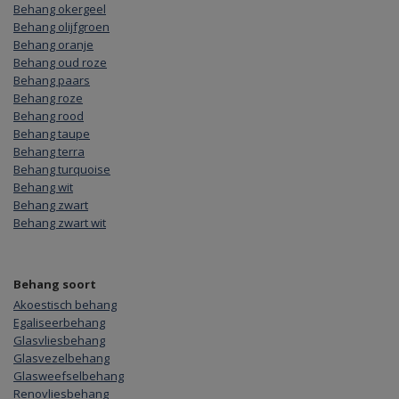
Behang okergeel
Behang olijfgroen
Behang oranje
Behang oud roze
Behang paars
Behang roze
Behang rood
Behang taupe
Behang terra
Behang turquoise
Behang wit
Behang zwart
Behang zwart wit
Behang soort
Akoestisch behang
Egaliseerbehang
Glasvliesbehang
Glasvezelbehang
Glasweefselbehang
Renovliesbehang