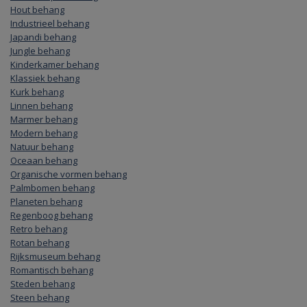
Hout behang
Industrieel behang
Japandi behang
Jungle behang
Kinderkamer behang
Klassiek behang
Kurk behang
Linnen behang
Marmer behang
Modern behang
Natuur behang
Oceaan behang
Organische vormen behang
Palmbomen behang
Planeten behang
Regenboog behang
Retro behang
Rotan behang
Rijksmuseum behang
Romantisch behang
Steden behang
Steen behang