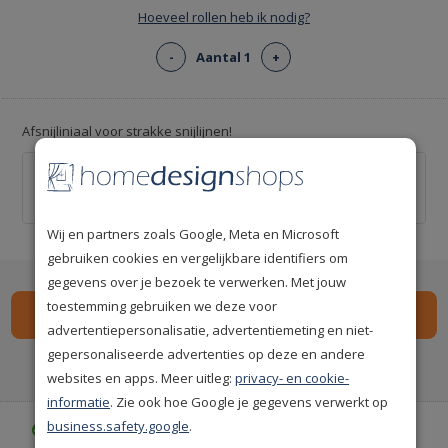
Hoeveel rollen heb ik nodig?
-
Aantal 1
+
Afsnijliniaal voor strakke snijlijnen!
Behang afsnijliniaal 55cm
€ 9,95
Wij en partners zoals Google, Meta en Microsoft
gebruiken cookies en vergelijkbare identifiers om
gegevens over je bezoek te verwerken. Met jouw
toestemming gebruiken we deze voor
advertentiepersonalisatie, advertentiemeting en niet-
gepersonaliseerde advertenties op deze en andere
Spaar
49
premium punten
i
websites en apps. Meer uitleg:
privacy- en cookie-
informatie
. Zie ook hoe Google je gegevens verwerkt op
business.safety.google
.
Gratis bezorgd vanaf € 35,-