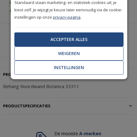
Standaard staan marketing- en statistiek-cookies uit; je
Gratis retourneren (30 dagen)
kiest zelf. Je wijzigt je keuze later eenvoudig via de cookie-
Gratis achteraf betalen
instellingen op onze
privacy-pagina
.
Heeft u hulp nodig of wilt u telefonisch bestellen?
Neem contact met ons op.
ACCEPTEER ALLES
|
+31(0)85 888 3671
Start met chatten
WEIGEREN
INSTELLINGEN
PRODUCTBESCHRIJVING
Behang Noordwand Botanica 33311
PRODUCTSPECIFICATIES
De mooiste
A-merken