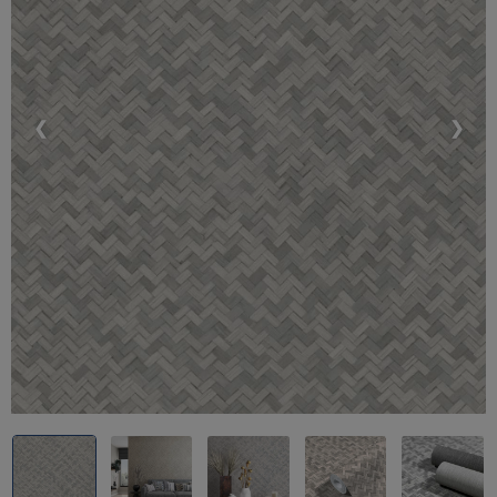
❮
❯
PURE