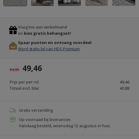
&
ORIGINAL
Previous
Stop
KRIJTVERF
Voeg toe aan winkelmand
EN
en
kies gratis behangset!
KALKVERF
Spaar punten en ontvang voordeel
-
Word gratis lid van HDS Premium
PAINT
&
49,46
PURE.NL
54,95
Prijs per per rol:
49,46
Totaal excl. btw:
40,88
Gratis verzending
Op voorraad bij leverancier.
Vandaag besteld, woensdag 12 augustus in huis.