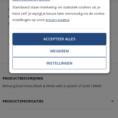
Standaard staan marketing- en statistiek-cookies uit; je
Gratis bezorgd vanaf € 35,-
kiest zelf. Je wijzigt je keuze later eenvoudig via de cookie-
Gratis retourneren (30 dagen)
instellingen op onze
privacy-pagina
.
Gratis achteraf betalen
ACCEPTEER ALLES
Heeft u hulp nodig of wilt u telefonisch bestellen?
Neem contact met ons op.
WEIGEREN
|
+31(0)85 888 3671
Start met chatten
INSTELLINGEN
PRODUCTBESCHRIJVING
Behang Esta Home Black & White with a splash of Gold 138943
PRODUCTSPECIFICATIES