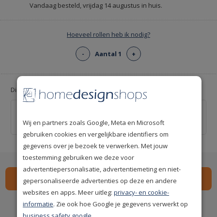
Vandaag besteld, vrijdag 14 augustus in huis.
Hoeveel rollen heb ik nodig?
-
Aantal 1
+
Direct aan de slag met de aanbevolen behanglijm
Bison Behanglijm voor Vinyl- en Vliesbehang
€ 7,95
Wij en partners zoals Google, Meta en Microsoft
gebruiken cookies en vergelijkbare identifiers om
gegevens over je bezoek te verwerken. Met jouw
toestemming gebruiken we deze voor
advertentiepersonalisatie, advertentiemeting en niet-
gepersonaliseerde advertenties op deze en andere
websites en apps. Meer uitleg:
privacy- en cookie-
Spaar
44
premium punten
i
informatie
. Zie ook hoe Google je gegevens verwerkt op
business.safety.google
.