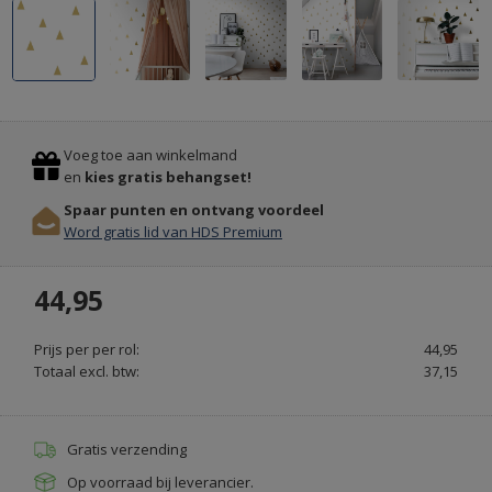
ALLE
Previous
Stop
HOMEDESIGNSHOPS
SOORTEN
Voeg toe aan winkelmand
DEURMATTEN
ALLES
en
kies gratis behangset!
VOOR
OP
Spaar punten en ontvang voordeel
UW
MAAT
Word gratis lid van HDS Premium
WONING
GEMAAKT
ONLINE
-
44,95
BESTELLEN
VEEGJEVOETEN.NL
Prijs per per rol:
44,95
Totaal excl. btw:
37,15
Gratis verzending
Op voorraad bij leverancier.