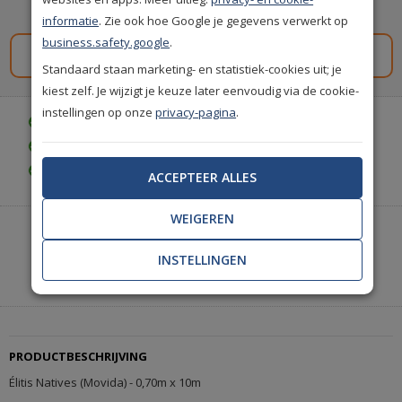
Spaar
194
premium punten
i
informatie
. Zie ook hoe Google je gegevens verwerkt op
business.safety.google
.
Gratis staal aanvragen
Standaard staan marketing- en statistiek-cookies uit; je
kiest zelf. Je wijzigt je keuze later eenvoudig via de cookie-
instellingen op onze
privacy-pagina
.
Gratis bezorgd vanaf € 35,-
Gratis retourneren (30 dagen)
Gratis achteraf betalen
ACCEPTEER ALLES
WEIGEREN
Heeft u hulp nodig of wilt u telefonisch bestellen?
Neem contact met ons op.
INSTELLINGEN
|
+31(0)85 888 3671
Start met chatten
PRODUCTBESCHRIJVING
Élitis Natives (Movida) - 0,70m x 10m