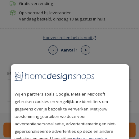
Gratis verzending
Op voorraad bij leverancier.
Vandaag besteld, dinsdag 18 augustus in huis.
Hoeveel rollen heb ik nodig?
-
Aantal 1
+
Bereik een mooier resultaat met kwaliteit behanglijm
Arte Clearpro behanglijm 2kg (kant-en-klaar)
€ 19,00
Wij en partners zoals Google, Meta en Microsoft
gebruiken cookies en vergelijkbare identifiers om
gegevens over je bezoek te verwerken. Met jouw
toestemming gebruiken we deze voor
advertentiepersonalisatie, advertentiemeting en niet-
gepersonaliseerde advertenties op deze en andere
websites en apps. Meer uitleg:
privacy- en cookie-