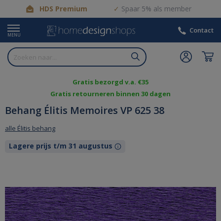
HDS Premium
Spaar 5% als member
Contact
MENU
Gratis bezorgd v.a. €35
Gratis retourneren binnen 30 dagen
Behang Élitis Memoires VP 625 38
alle Élitis behang
Lagere prijs t/m 31 augustus