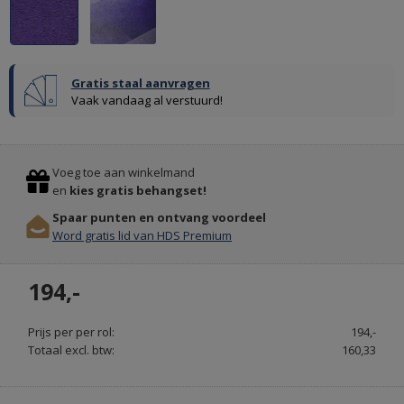
Gratis staal aanvragen
Vaak vandaag al verstuurd!
Previous
Stop
Voeg toe aan winkelmand
en
kies gratis behangset!
Spaar punten en ontvang voordeel
Word gratis lid van HDS Premium
KARPETTEN
194,-
KARPETTENVOORDELIG
Prijs per per rol:
194,-
Totaal excl. btw:
160,33