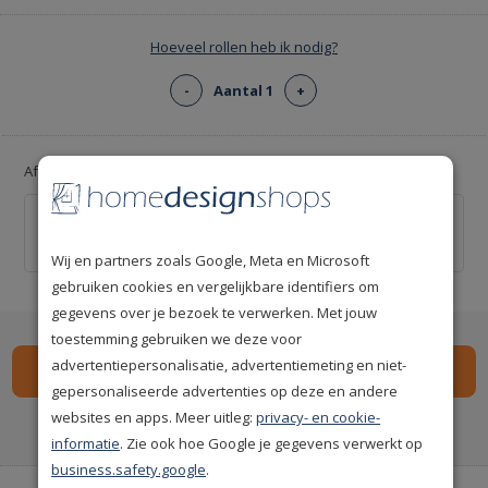
Hoeveel rollen heb ik nodig?
-
Aantal 1
+
Afsnijliniaal voor strakke snijlijnen!
Behang afsnijliniaal 55cm
€ 9,95
Wij en partners zoals Google, Meta en Microsoft
gebruiken cookies en vergelijkbare identifiers om
gegevens over je bezoek te verwerken. Met jouw
toestemming gebruiken we deze voor
advertentiepersonalisatie, advertentiemeting en niet-
gepersonaliseerde advertenties op deze en andere
websites en apps. Meer uitleg:
privacy- en cookie-
Spaar
97
premium punten
i
informatie
. Zie ook hoe Google je gegevens verwerkt op
business.safety.google
.