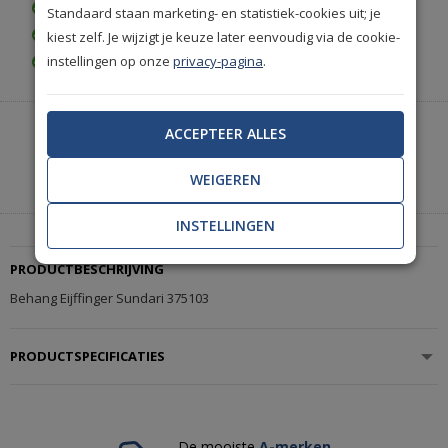
Gratis bezorgd vanaf € 35,-
Standaard staan marketing- en statistiek-cookies uit; je
Gratis retourneren (30 dagen)
kiest zelf. Je wijzigt je keuze later eenvoudig via de cookie-
instellingen op onze
privacy-pagina
.
Gratis achteraf betalen
Heeft u hulp nodig of wilt u telefonisch bestellen?
ACCEPTEER ALLES
Neem contact met ons op.
WEIGEREN
|
+31(0)85 888 3671
Start met chatten
INSTELLINGEN
PRODUCTBESCHRIJVING
Behang Eijffinger Sundari 375103
PRODUCTSPECIFICATIES
De mooiste
A-merken