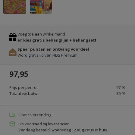
FARROW
&
BALL
Previous
Stop
KRIJTVERF
Voeg toe aan winkelmand
EN
en
kies gratis behanglijm + behangset!
KALKVERF
Spaar punten en ontvang voordeel
-
Word gratis lid van HDS Premium
PAINT
&
97,95
PAPER.NL
Prijs per per rol:
97,95
Totaal excl. btw:
80,95
Gratis verzending
Op voorraad bij leverancier.
Vandaag besteld, woensdag 12 augustus in huis.