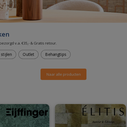
ken
bezorgd v.a. €35,- & Gratis retour.
stijlen
Outlet
Behangtips
Naar alle producten