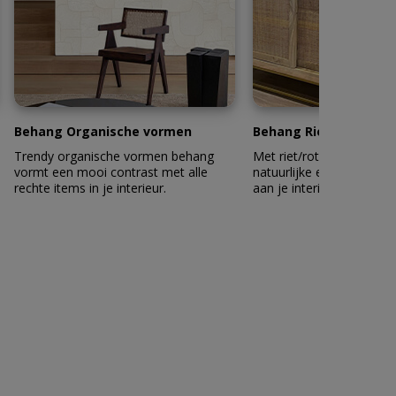
Behang Organische vormen
Behang Riet en Rotan
Trendy organische vormen behang
Met riet/rotan behang ge
vormt een mooi contrast met alle
natuurlijke en duurzame u
rechte items in je interieur.
aan je interieur.