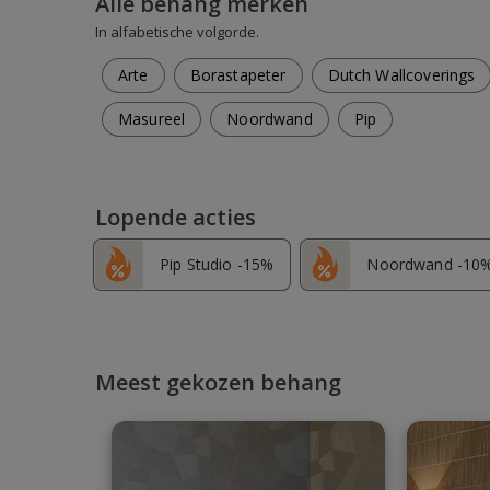
Alle behang merken
In alfabetische volgorde.
Arte
Borastapeter
Dutch Wallcoverings
Masureel
Noordwand
Pip
Lopende acties
Pip Studio -15%
Noordwand -10
Meest gekozen behang