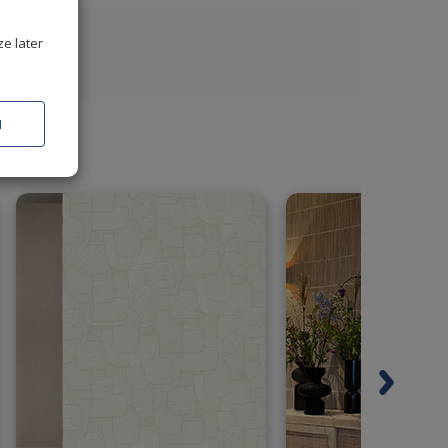
ze later
N