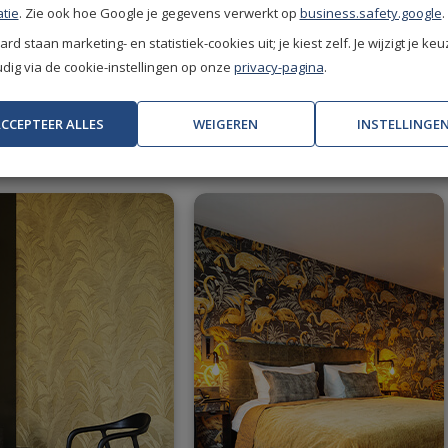
tie
. Zie ook hoe Google je gegevens verwerkt op
business.safety.google
.
rd staan marketing- en statistiek-cookies uit; je kiest zelf. Je wijzigt je keu
 exclusieve korting.
Bekijk het programma.
ig via de cookie-instellingen op onze
privacy-pagina
.
CCEPTEER ALLES
WEIGEREN
INSTELLINGE