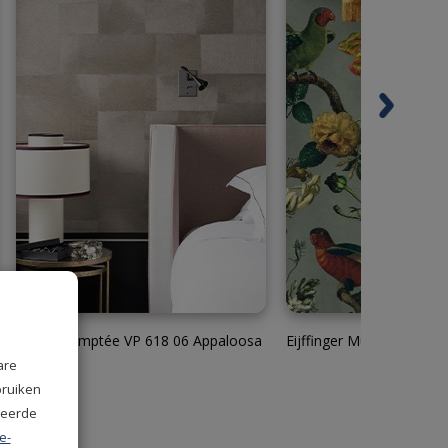
Elitis Indomptée VP 618 06 Appaloosa
Eijffinger Museum 3073
are
bruiken
seerde
e-