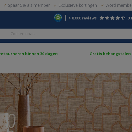
Spaar 5% als member
Exclusieve kortingen
Word member
> 8.000 reviews
9.
 retourneren binnen 30 dagen
Gratis behangstalen