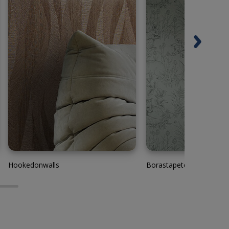
Hookedonwalls
Borastapeter