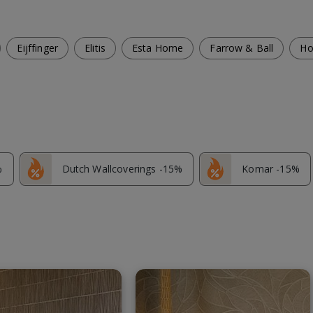
Eijffinger
Elitis
Esta Home
Farrow & Ball
Ho
%
Dutch Wallcoverings -15%
Komar -15%