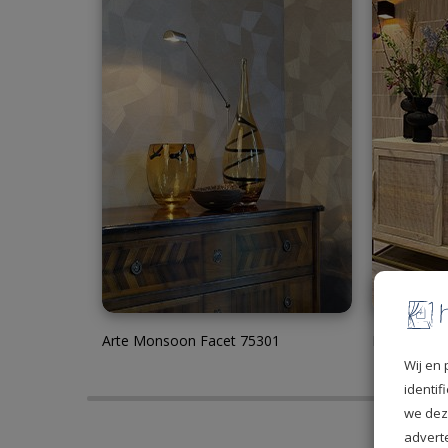
Arte Monsoon Facet 75301
Eijffinger 
Wij en 
identi
we dez
advert