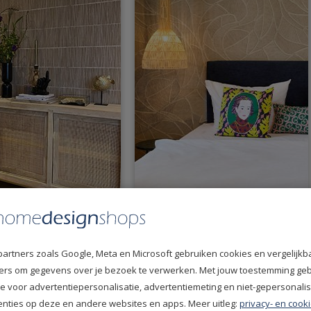
Terra 391513
Arte Manila Spiral 64512
partners zoals Google, Meta en Microsoft gebruiken cookies en vergelijkb
fiers om gegevens over je bezoek te verwerken. Met jouw toestemming ge
e voor advertentiepersonalisatie, advertentiemeting en niet-gepersonali
enties op deze en andere websites en apps. Meer uitleg:
privacy- en cooki