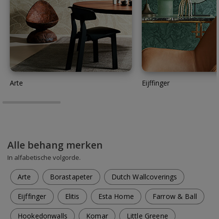
Arte
Eijffinger
Alle behang merken
In alfabetische volgorde.
Arte
Borastapeter
Dutch Wallcoverings
Eijffinger
Elitis
Esta Home
Farrow & Ball
Hookedonwalls
Komar
Little Greene