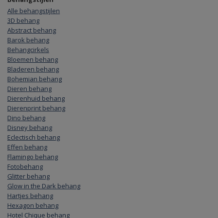
Alle behangstijlen
3D behang
Abstract behang
Barok behang
Behangcirkels
Bloemen behang
Bladeren behang
Bohemian behang
Dieren behang
Dierenhuid behang
Dierenprint behang
Dino behang
Disney behang
Eclectisch behang
Effen behang
Flamingo behang
Fotobehang
Glitter behang
Glow in the Dark behang
Hartjes behang
Hexagon behang
Hotel Chique behang