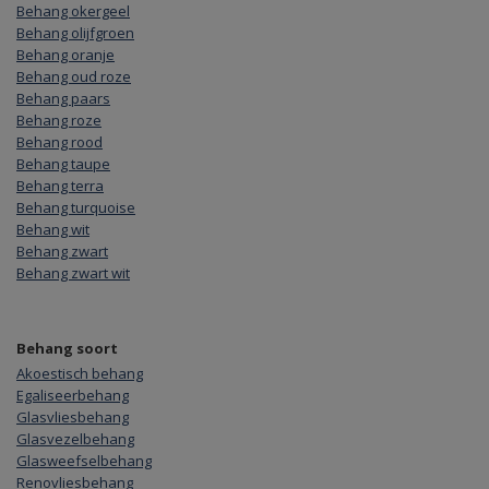
Behang okergeel
Behang olijfgroen
Behang oranje
Behang oud roze
Behang paars
Behang roze
Behang rood
Behang taupe
Behang terra
Behang turquoise
Behang wit
Behang zwart
Behang zwart wit
Behang soort
Akoestisch behang
Egaliseerbehang
Glasvliesbehang
Glasvezelbehang
Glasweefselbehang
Renovliesbehang