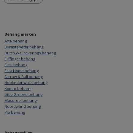
Behang merken
Arte behang
Borastapeter behang
Dutch Wallcoverings behang
Eijffinger behang
Elitis behang
Esta Home behang
Farrow & Ball behang
Hookedonwalls behang
Komar behang
Little Greene behang
Masureel behang
Noordwand behang
Pip behang
Behangstijlen