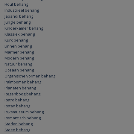
Hout behang
Industrieel behang
Japandi behang
Jungle behang
Kinderkamer behang
Klassiek behang
Kurk behang
Linnen behang
Marmer behang
Modern behang
Natuur behang
Oceaan behang
Organische vormen behang
Palmbomen behang
Planeten behang
Regenboog behang
Retro behang
Rotan behang
Rijksmuseum behang
Romantisch behang
Steden behang
Steen behang