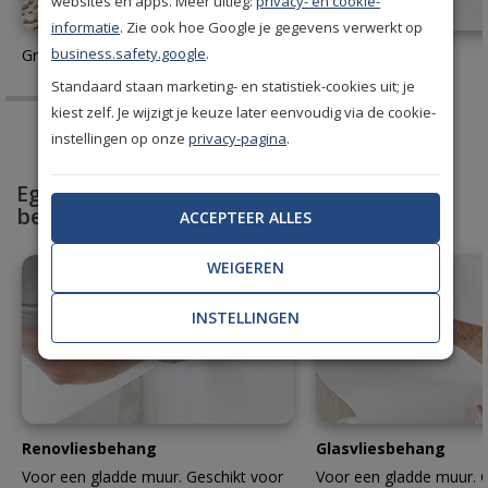
websites en apps. Meer uitleg:
privacy- en cookie-
informatie
. Zie ook hoe Google je gegevens verwerkt op
business.safety.google
.
Gratis behang stalen aanvragen
Behanglijm
Standaard staan marketing- en statistiek-cookies uit; je
kiest zelf. Je wijzigt je keuze later eenvoudig via de cookie-
instellingen op onze
privacy-pagina
.
Egaliseer en bescherm met professioneel
behang
ACCEPTEER ALLES
WEIGEREN
INSTELLINGEN
Renovliesbehang
Glasvliesbehang
Voor een gladde muur. Geschikt voor
Voor een gladde muur. G