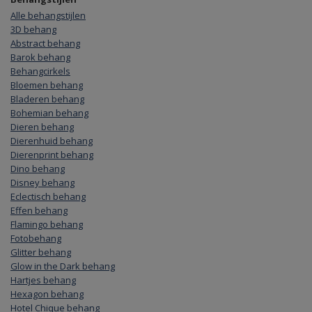
Alle behangstijlen
3D behang
Abstract behang
Barok behang
Behangcirkels
Bloemen behang
Bladeren behang
Bohemian behang
Dieren behang
Dierenhuid behang
Dierenprint behang
Dino behang
Disney behang
Eclectisch behang
Effen behang
Flamingo behang
Fotobehang
Glitter behang
Glow in the Dark behang
Hartjes behang
Hexagon behang
Hotel Chique behang