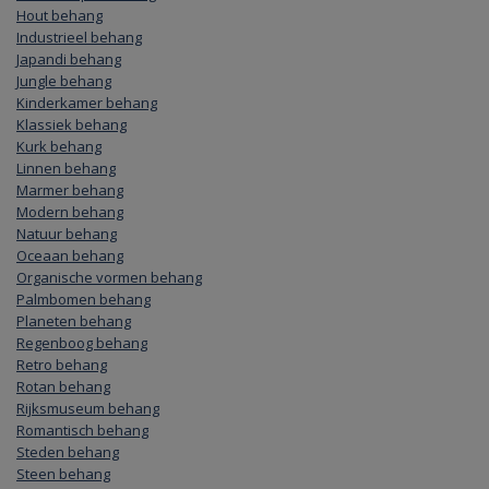
Hout behang
Industrieel behang
Japandi behang
Jungle behang
Kinderkamer behang
Klassiek behang
Kurk behang
Linnen behang
Marmer behang
Modern behang
Natuur behang
Oceaan behang
Organische vormen behang
Palmbomen behang
Planeten behang
Regenboog behang
Retro behang
Rotan behang
Rijksmuseum behang
Romantisch behang
Steden behang
Steen behang