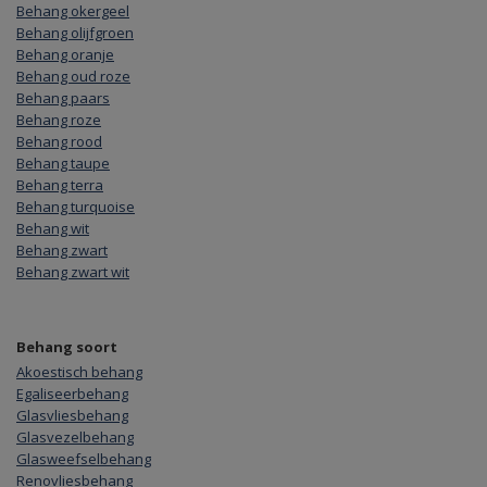
Behang okergeel
Behang olijfgroen
Behang oranje
Behang oud roze
Behang paars
Behang roze
Behang rood
Behang taupe
Behang terra
Behang turquoise
Behang wit
Behang zwart
Behang zwart wit
Behang soort
Akoestisch behang
Egaliseerbehang
Glasvliesbehang
Glasvezelbehang
Glasweefselbehang
Renovliesbehang