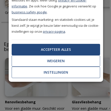
websites en apps. Meer uitleg:
privacy- en cookie-
informatie
. Zie ook hoe Google je gegevens verwerkt op
business.safety.google
.
Gratis behang stalen aanvragen
Behanglijm
Standaard staan marketing- en statistiek-cookies uit; je
kiest zelf. Je wijzigt je keuze later eenvoudig via de cookie-
instellingen op onze
privacy-pagina
.
Egaliseer en bescherm met professioneel
behang
ACCEPTEER ALLES
WEIGEREN
INSTELLINGEN
Renovliesbehang
Glasvliesbehang
Voor een gladde muur. Geschikt voor
Voor een gladde muur. G