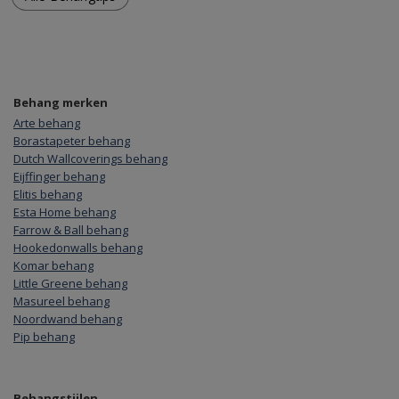
Behang merken
Arte behang
Borastapeter behang
Dutch Wallcoverings behang
Eijffinger behang
Elitis behang
Esta Home behang
Farrow & Ball behang
Hookedonwalls behang
Komar behang
Little Greene behang
Masureel behang
Noordwand behang
Pip behang
Behangstijlen