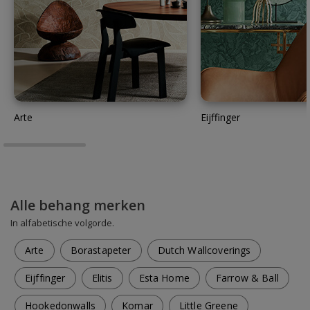
Arte
Eijffinger
Alle behang merken
In alfabetische volgorde.
Arte
Borastapeter
Dutch Wallcoverings
Eijffinger
Elitis
Esta Home
Farrow & Ball
Hookedonwalls
Komar
Little Greene