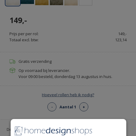
149,-
Prijs per per rol:
149,-
Totaal excl. btw:
123,14
Gratis verzending
Op voorraad bij leverancier.
Voor 09:00 besteld, donderdag 13 augustus in huis.
Hoeveel rollen heb ik nodig?
-
Aantal 1
+
Deal: Voeg gratis lijm toe!