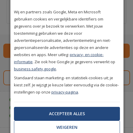
Professionele behanglijm voor ca. 12 m² -
Kant-en-klaar
Wij en partners zoals Google, Meta en Microsoft
€ 0,00
€ 20,00
gebruiken cookies en vergelijkbare identifiers om
gegevens over je bezoek te verwerken. Met jouw
toestemming gebruiken we deze voor
advertentiepersonalisatie, advertentiemeting en niet-
gepersonaliseerde advertenties op deze en andere
websites en apps. Meer uitleg:
privacy- en cookie-
informatie
. Zie ook hoe Google je gegevens verwerkt op
Spaar
149
premium punten
i
business.safety.google
.
Standaard staan marketing- en statistiek-cookies uit; je
Gratis staal aanvragen
kiest zelf. Je wijzigt je keuze later eenvoudig via de cookie-
instellingen op onze
privacy-pagina
.
Gratis bezorgd vanaf € 35,-
Gratis retourneren (30 dagen)
ACCEPTEER ALLES
Gratis achteraf betalen
WEIGEREN