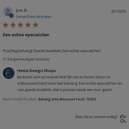
Joni B.
25/10/25
Geverifieerde koper
5 star rating
Een echte eyecatcher
read more about review content Prachtig behang! Goede
Prachtig behang! Goede kwaliteit. Een echte eyecatcher!
kwaliteit.
Aangemoedigde recensie
Reactie van winkeleigenaar op beoordeling van Home
Home Design Shops
Design Shops over Mon Oct 27 2025
Bedankt voor je review! Wat fijn om te horen dat je zo
enthousiast bent over het behang. Een echte eyecatcher én
van goede kwaliteit, dat is precies waar we voor gaan!
Beoordeeld Product:
Behang Arte Monsoon Facet 75304
Was deze review nuttig?
0
0