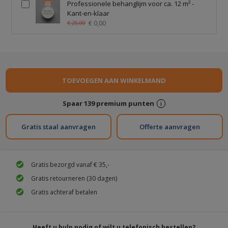
Professionele behanglijm voor ca. 12 m² -
Kant-en-klaar
€ 0,00
€ 20,00
Spaar
139
premium punten
i
Gratis staal aanvragen
Gratis bezorgd vanaf € 35,-
Gratis retourneren (30 dagen)
Gratis achteraf betalen
Heeft u hulp nodig of wilt u telefonisch bestellen?