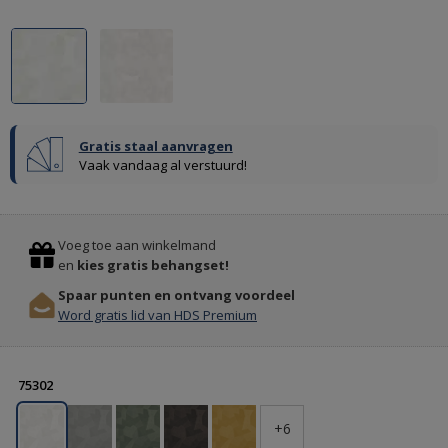
Gratis staal aanvragen
Vaak vandaag al verstuurd!
Previous
Stop
HOMEDESIGNSHOPS
Voeg toe aan winkelmand
ALLES
en
kies gratis behangset!
VOOR
Spaar punten en ontvang voordeel
UW
Word gratis lid van HDS Premium
WONING
ONLINE
BESTELLEN
75302
+6