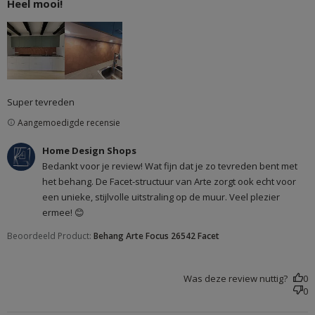
Heel mooi!
read more about review content
Super tevreden
Aangemoedigde recensie
Reactie van winkeleigenaar op beoordeling van Home
Home Design Shops
Design Shops over Thu Oct 30 2025
Bedankt voor je review! Wat fijn dat je zo tevreden bent met
het behang. De Facet-structuur van Arte zorgt ook echt voor
een unieke, stijlvolle uitstraling op de muur. Veel plezier
ermee! 😊
Beoordeeld Product:
Behang Arte Focus 26542 Facet
Was deze review nuttig?
0
0