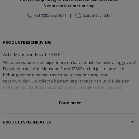
Neem contact met ons op.
|
+31(0)85 888 3671
Start met chatten
PRODUCTBESCHRIJVING
Arte Monsoon Facet 75302
Wilt u uw wanden een bijzondere en karakteristieke uitstraling geven?
Dan bent u met Arte Monsoon Facet 75302 op het juiste adres! Het
behang van Arte neemt u mee naar de warme tropische
regenwouden. De collectie bestaat uit prachtige natuurlijke kleuren
met blad- en plantdessins, maar ook uit mozaïeksteentjes. past
hierdoor perfect in de
(trendy)
botanische woonstijl, maar ook in
andere woonstijlen komt Arte Monsoon prima tot haar recht!
Toon meer
Tip:
Twijfelt u nog over Arte Monsoon Facet 75302? Vraag gratis een
staal
aan! De knipstaal ontvangt u al binnen 2-3 werkdagen in huis.
PRODUCTSPECIFICATIES
Arte is een
gerenommeerd behangmerk
vanwege haar
gedetailleerde, voelbare en unieke dessins. Ook heeft Arte kwaliteit