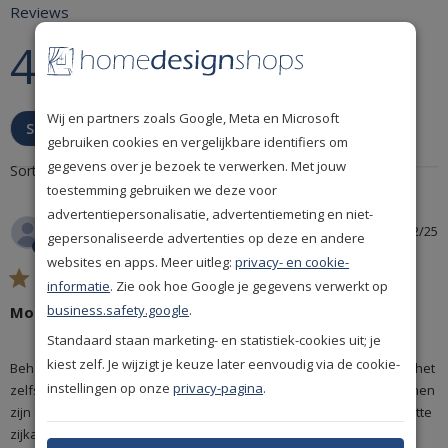
hoog in het vaandel staat, waardoor u niet bang hoeft te zijn dat het
Reviews
behang gaat vervagen of verkleuren. Daarnaast is het behang
4.9
milieuvriendelijk
en dus niet schadelijk voor uw gezondheid.
4.9 star rating
Gebaseerd op 15 reviews
De rug (achterkant) van Arte Monsoon Facet 75302 is gemaakt van
papierbehang. Papierbehang gaat lang mee en is makkelijk aan te
4.9 out of 5 stars Gebaseerd op 15
Wij en partners zoals Google, Meta en Microsoft
brengen op uw muur. Ook is het behang afwasbaar én eventueel
Schrijf een beoordeling
reviews
gebruiken cookies en vergelijkbare identifiers om
makkelijk te verwijderen. Bekijk in de video hoe uw Arte behang
gegevens over je bezoek te verwerken. Met jouw
Monsoon eenvoudig kunt aanbrengen op uw muren:
Sorteren op:
Meest recent
toestemming gebruiken we deze voor
advertentiepersonalisatie, advertentiemeting en niet-
Laura B.
16/12/25
gepersonaliseerde advertenties op deze en andere
Geverifieerde koper
websites en apps. Meer uitleg:
privacy- en cookie-
4 star rating
informatie
. Zie ook hoe Google je gegevens verwerkt op
business.safety.google
.
Mooi maar erg zwaar
Standaard staan marketing- en statistiek-cookies uit; je
kiest zelf. Je wijzigt je keuze later eenvoudig via de cookie-
read more about review content Behang staat prachtig
Behang staat prachtig maar is behoorlijk dik en zwaar. Daarmee is het 
maar is behoorlijk
instellingen op onze
privacy-pagina
.
zelfs voor een ervaren behanger moeilijk verwerkbaar. De baanlijnen 
zijn daardoor helaas af en toe zichtbaar door de dikke en (altijd) witte 
zijkant. Verder mooi product.