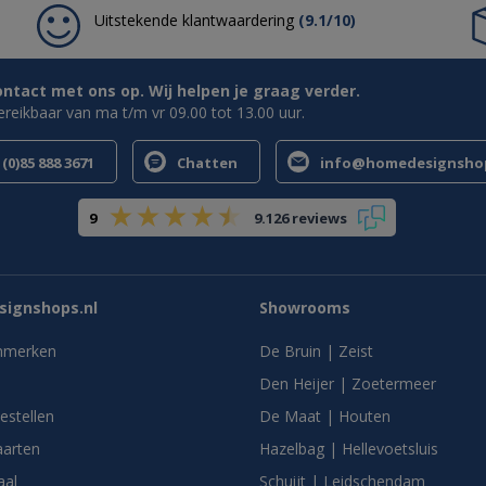
Uitstekende klantwaardering
(9.1/10)
tact met ons op. Wij helpen je graag verder.
bereikbaar van ma t/m vr 09.00 tot 13.00 uur.
(0)85 888 3671
Chatten
info@homedesignshop
9
9.126 reviews
ignshops.nl
Showrooms
nmerken
De Bruin | Zeist
Den Heijer | Zoetermeer
bestellen
De Maat | Houten
arten
Hazelbag | Hellevoetsluis
aal
Schuijt | Leidschendam