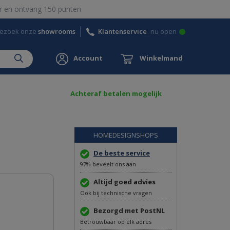
 en ontvang 150 punten
ezoek onze
showrooms
Klantenservice
nu open
Account
Winkelmand
Achteraf betalen mogelijk
HOMEDESIGNSHOPS
De beste service
97% beveelt ons aan
Altijd goed advies
Ook bij technische vragen
Bezorgd met PostNL
Betrouwbaar op elk adres