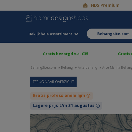
HDS Premium
behangsite.com
Bekijk hele assortiment
Gratis bezorgd v.a. €35
Gratis
BehangSite.com
»
Behang
»
Arte behang
»
Arte Manila Behan
Gratis professionele lijm
Lagere prijs t/m 31 augustus