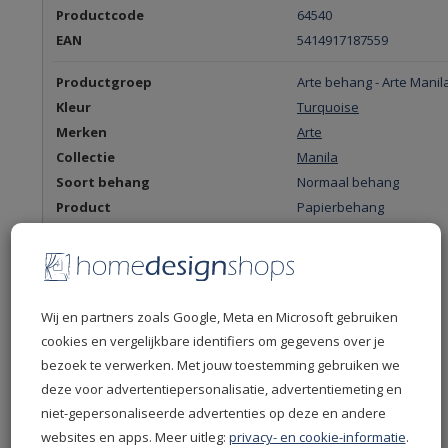
Productcode
64540
EAN
5414917187559
Productgroep
Arte behang - Arte Mani
Kleur
Turquoise
Merken
Arte
Collectie
Manila
Soort behang
Normaal behang
Product
Papierbehang
Stijl en thema
Bladeren
Organische vormen
Structuur
Afmeting
0,7m x 10,05m
Wij en partners zoals Google, Meta en Microsoft gebruiken
Rolbreedte
70 cm breed
cookies en vergelijkbare identifiers om gegevens over je
Rollengte
1005 cm
bezoek te verwerken. Met jouw toestemming gebruiken we
Patroonafstand
45 cm
deze voor advertentiepersonalisatie, advertentiemeting en
Producteigenschappen
Luxe behang
niet-gepersonaliseerde advertenties op deze en andere
Dessin
Arte - Flore
websites en apps. Meer uitleg:
privacy- en cookie-informatie
.