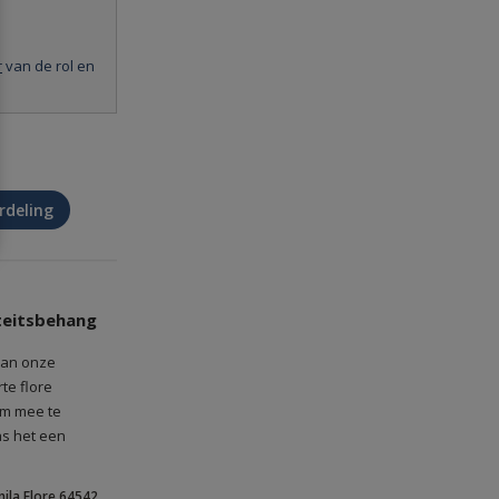
r
van de rol en
rdeling
teitsbehang
an onze 
e flore 
m mee te 
s het een 
ore about
 content We
ila Flore 64542