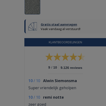
Gratis staal aanvragen
Vaak vandaag al verstuurd!
KLANTBEOORDELINGEN
/
9
10
9.126 reviews
10
/
10
Alwin Siemonsma
Super vriendelijk geholpen
10
/
10
remi notte
zeer goed