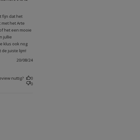
n gekozen om
op beoordeling
el van
r Wed Aug 21
 fijn dat het
 met het Arte
sof het een mooie
 jullie
e klus ook nog
e juiste lijm!
20/08/24
view nuttig?
0
0