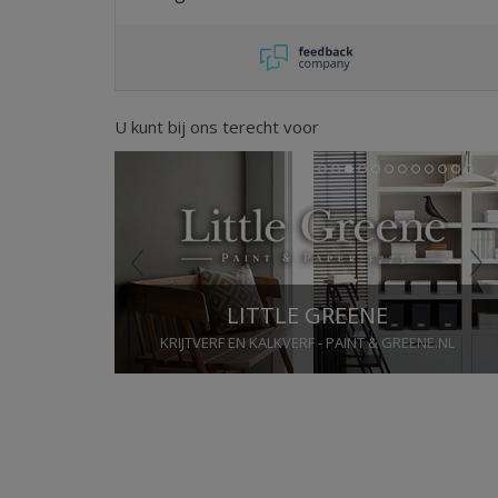
U kunt bij ons terecht voor
Previous
Next
1
2
3
4
5
6
7
8
9
10
11
12
LITTLE GREENE
KRIJTVERF EN KALKVERF - PAINT & GREENE.NL
Stop