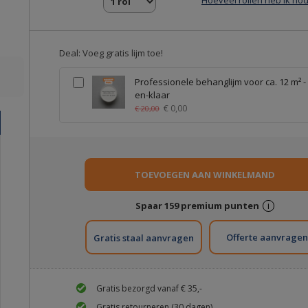
Hoeveel rollen heb ik nod
Deal: Voeg gratis lijm toe!
Professionele behanglijm voor ca. 12 m² -
en-klaar
€ 0,00
€ 20,00
Spaar
159
premium punten
i
Gratis staal aanvragen
Gratis bezorgd vanaf € 35,-
Gratis retourneren (30 dagen)