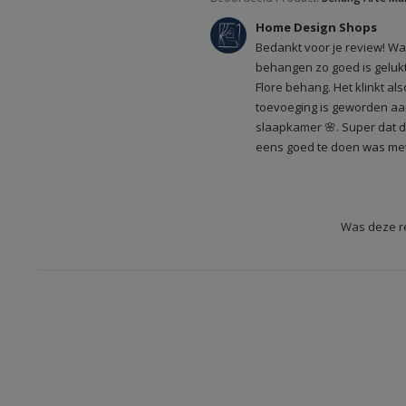
hebbe
Reactie van winkeleigenaar 
een de
Home Design Shops
van Home Design Shops ove
Bedankt voor je review! Wat
2024
behangen zo goed is gelukt
Flore behang. Het klinkt al
toevoeging is geworden aan
slaapkamer 🌸. Super dat d
eens goed te doen was met d
Was deze re