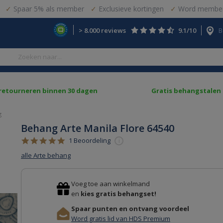
Spaar 5% als member
Exclusieve kortingen
Word member
> 8.000 reviews
9.1/10
B
 retourneren binnen 30 dagen
Gratis behangstalen
g
Behang Arte Manila Flore 64540
5.0
1 Beoordeling
i
star
alle Arte behang
rating
Voeg toe aan winkelmand
en
kies gratis behangset!
Spaar punten en ontvang voordeel
Word gratis lid van HDS Premium