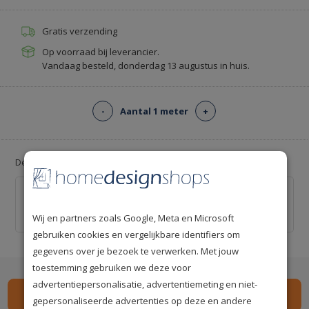
Gratis verzending
Op voorraad bij leverancier.
Vandaag besteld, donderdag 13 augustus in huis.
-
Aantal 1 meter
+
Deal: Voeg gratis lijm toe!
Professionele behanglijm voor ca. 12 m² -
Kant-en-klaar
€ 0,00
Wij en partners zoals Google, Meta en Microsoft
€ 20,00
gebruiken cookies en vergelijkbare identifiers om
gegevens over je bezoek te verwerken. Met jouw
toestemming gebruiken we deze voor
advertentiepersonalisatie, advertentiemeting en niet-
gepersonaliseerde advertenties op deze en andere