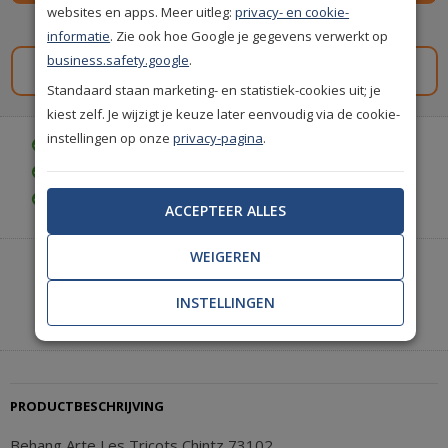
websites en apps. Meer uitleg:
privacy- en cookie-
Spaar
149
premium punten
i
informatie
. Zie ook hoe Google je gegevens verwerkt op
business.safety.google
.
Gratis staal aanvragen
Standaard staan marketing- en statistiek-cookies uit; je
kiest zelf. Je wijzigt je keuze later eenvoudig via de cookie-
instellingen op onze
privacy-pagina
.
Gratis bezorgd vanaf € 35,-
Achteraf betalen is mogelijk
Gratis achteraf betalen
ACCEPTEER ALLES
WEIGEREN
Heeft u hulp nodig of wilt u telefonisch bestellen?
Neem contact met ons op.
INSTELLINGEN
|
+31(0)85 888 3671
Start met chatten
PRODUCTBESCHRIJVING
Behang Arte Les Tricots Chintz 73102