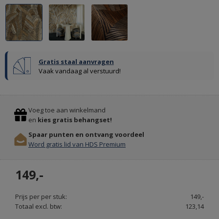
Gratis staal aanvragen
Vaak vandaag al verstuurd!
Previous
Stop
Voeg toe aan winkelmand
en
kies gratis behangset!
Spaar punten en ontvang voordeel
Word gratis lid van HDS Premium
KARPETTEN
149,-
KARPETTENVOORDELIG
Prijs per per stuk:
149,-
Totaal excl. btw:
123,14