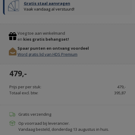
Gratis staal aanvragen
PURE
Vaak vandaag al verstuurd!
&
ORIGINAL
Previous
Stop
KRIJTVERF
Voeg toe aan winkelmand
EN
en
kies gratis behangset!
KALKVERF
Spaar punten en ontvang voordeel
-
Word gratis lid van HDS Premium
PAINT
&
479,-
PURE.NL
Prijs per per stuk:
479,-
Totaal excl. btw:
395,87
Gratis verzending
Op voorraad bij leverancier.
Vandaag besteld, donderdag 13 augustus in huis.