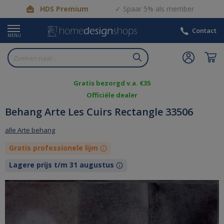
HDS Premium
Spaar 5% als member
Contact
MENU
Gratis bezorgd v.a. €35
Officiële dealer
Behang Arte Les Cuirs Rectangle 33506
alle Arte behang
Gratis professionele lijm
Lagere prijs t/m 31 augustus