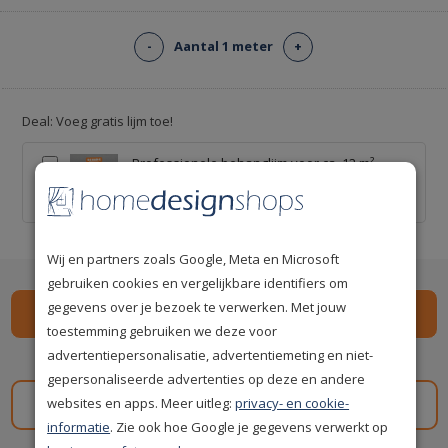
-
Aantal 1 meter
+
Deal: Voeg gratis lijm toe!
Professionele behanglijm voor ca. 12 m² -
Kant-en-klaar
€ 0,00
€ 20,00
Wij en partners zoals Google, Meta en Microsoft
gebruiken cookies en vergelijkbare identifiers om
gegevens over je bezoek te verwerken. Met jouw
toestemming gebruiken we deze voor
advertentiepersonalisatie, advertentiemeting en niet-
Spaar
479
premium punten
i
gepersonaliseerde advertenties op deze en andere
websites en apps. Meer uitleg:
privacy- en cookie-
Gratis staal aanvragen
informatie
. Zie ook hoe Google je gegevens verwerkt op