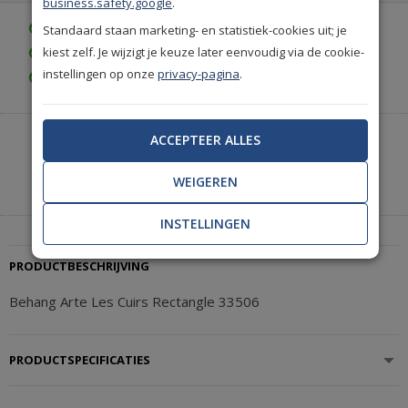
business.safety.google
.
Gratis bezorgd vanaf € 35,-
Standaard staan marketing- en statistiek-cookies uit; je
kiest zelf. Je wijzigt je keuze later eenvoudig via de cookie-
Achteraf betalen is mogelijk
instellingen op onze
privacy-pagina
.
Gratis achteraf betalen
ACCEPTEER ALLES
Heeft u hulp nodig of wilt u telefonisch bestellen?
Neem contact met ons op.
WEIGEREN
|
+31(0)85 888 3671
Start met chatten
INSTELLINGEN
PRODUCTBESCHRIJVING
Behang Arte Les Cuirs Rectangle 33506
PRODUCTSPECIFICATIES