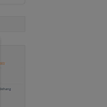
eren
i Behang