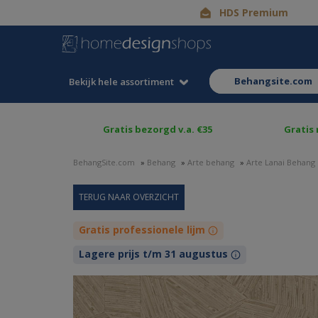
HDS Premium
behangsite.com
Bekijk hele assortiment
Gratis bezorgd v.a. €35
Gratis
BehangSite.com
»
Behang
»
Arte behang
»
Arte Lanai Behang
Gratis professionele lijm
Lagere prijs t/m 31 augustus