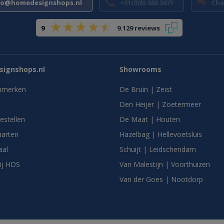
fo@homedesignshops.nl
+31(0)85 888 3671
Cha
9
9.129 reviews
ignshops.nl
Showrooms
nmerken
De Bruin | Zeist
Den Heijer | Zoetermeer
bestellen
De Maat | Houten
arten
Hazelbag | Hellevoetsluis
aal
Schuijt | Leidschendam
ij HDS
Van Malestijn | Voorthuizen
Van der Goes | Nootdorp