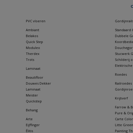
O
PVC vloeren
Gordijnrail
Ambiant
Standaard G
Belakos
Dubbele Go
Quick Step
Koordbedie
Moduleo
Douchegordi
Therdex
Stucwerk Go
Trots
Schilderij
Elektrische
Laminaat
Roedes
Beautifloor
Douwes Dekker
Railroedes
Laminaat
Gordijnroe
Meister
Krijtverf
Quickstep
Farrow & Ba
Behang
Pure & Orig
Arte
Carte Color
Eijffinger
Litte Gree
Élitis
Painting Th