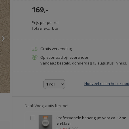
169,-
Prijs per per rol:
Totaal excl. btw:
❯
Gratis verzending
Op voorraad bij leverancier.
Vandaag besteld, donderdag 13 augustus in huis.
Hoeveel rollen heb ik nod
Deal: Voeg gratis lijm toe!
Professionele behanglijm voor ca. 12 m² -
en-klaar
€ 0,00
€ 20,00