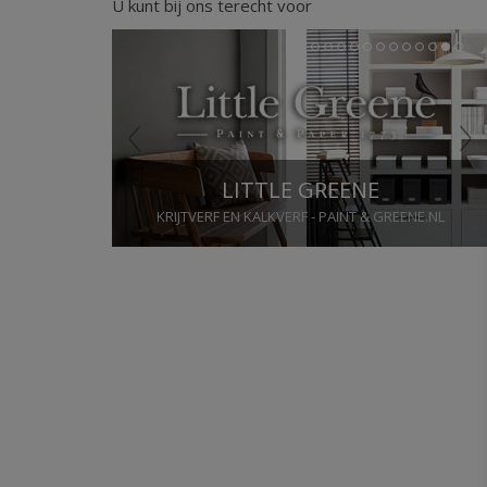
U kunt bij ons terecht voor
Previous
Next
1
2
3
4
5
6
7
8
9
10
11
12
LITTLE GREENE
KRIJTVERF EN KALKVERF - PAINT & GREENE.NL
Stop