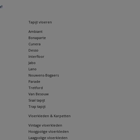
n!
Tapijt vloeren
Ambiant
Bonaparte
Cunera
Desso
Interfloor
Jabo
Lano
Nouwens-Bogaers
Parade
Tretford
Van Besouw
Sisal tapijt
Trap tapijt
Vloerkleden & Karpetten
Vintage vloerkleden
Hoogpolige vloerkleden
Laagpolige vloerkleden