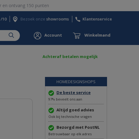
 en ontvang 150 punten
1/10
Bezoek onze
showrooms
Klantenservice
Account
Winkelmand
Achteraf betalen mogelijk
HOMEDESIGNSHOPS
De beste service
97% beveelt ons aan
Altijd goed advies
Ook bij technische vragen
Bezorgd met PostNL
Betrouwbaar op elk adres