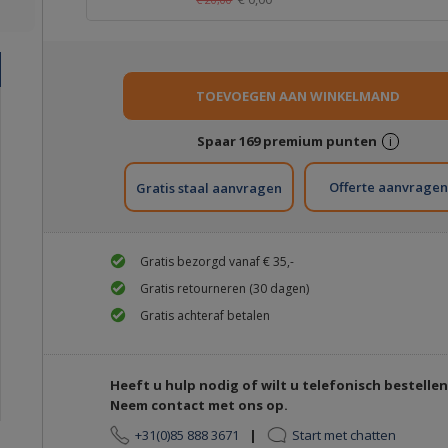
Spaar
169
premium punten
i
Gratis staal aanvragen
Gratis bezorgd vanaf € 35,-
Gratis retourneren (30 dagen)
Gratis achteraf betalen
Heeft u hulp nodig of wilt u telefonisch bestelle
Neem contact met ons op.
+31(0)85 888 3671
|
Start met chatten