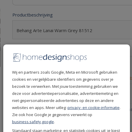
Productbeschrijving
Behang Arte Lanai Warm Grey 81512
Productspecificaties
Levertijd
5 dagen
Leverdatum
13-08-2026
Wij en partners zoals Google, Meta en Microsoft gebruiken
Retourvoorwaarden
30 dagen gratis retourn
cookies en vergelijkbare identifiers om gegevens over je
bezoek te verwerken. Met jouw toestemming gebruiken we
Productcode
81512
deze voor advertentiepersonalisatie, advertentiemeting en
EAN
5414917204539
niet-gepersonaliseerde advertenties op deze en andere
websites en apps. Meer uitleg:
privacy- en cookie-informatie
.
Productgroep
Arte behang - Arte Lana
Zie ook hoe Google je gegevens verwerkt op
Kleur
Taupe
business.safety.google
.
Merken
Arte
Standaard staan marketing- en statistiek-cookies uit; je kiest
Collectie
Lanai