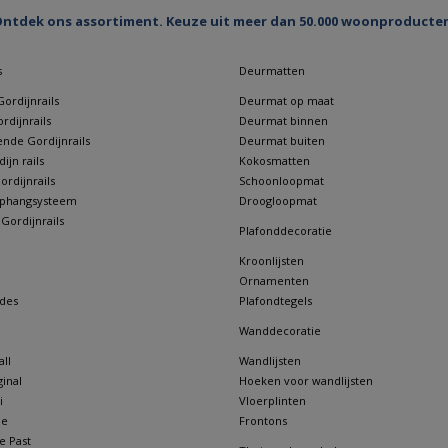
ntdek ons assortiment. Keuze uit meer dan 50.000 woonproducte
s
Deurmatten
ordijnrails
Deurmat op maat
rdijnrails
Deurmat binnen
nde Gordijnrails
Deurmat buiten
jn rails
Kokosmatten
rdijnrails
Schoonloopmat
 ophangsysteem
Droogloopmat
 Gordijnrails
Plafonddecoratie
Kroonlijsten
Ornamenten
des
Plafondtegels
Wanddecoratie
ll
Wandlijsten
inal
Hoeken voor wandlijsten
i
Vloerplinten
ne
Frontons
e Past