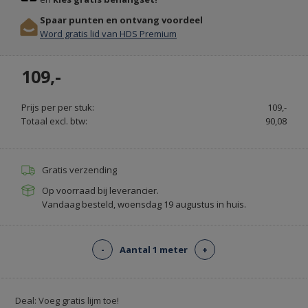
OOK
Spaar punten en ontvang voordeel
MET
Word gratis lid van HDS Premium
LEGSERVICE
-
109,-
VLOERBELEVING.NL
Prijs per per stuk:
109,-
Totaal excl. btw:
90,08
Gratis verzending
Op voorraad bij leverancier.
Vandaag besteld, woensdag 19 augustus in huis.
-
Aantal 1 meter
+
Deal: Voeg gratis lijm toe!