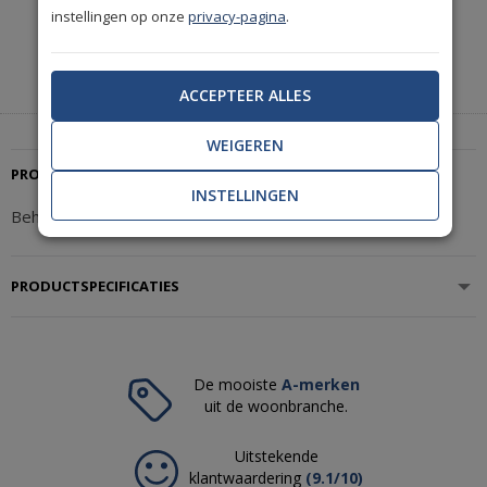
instellingen op onze
privacy-pagina
.
Heeft u hulp nodig of wilt u telefonisch bestellen?
Neem contact met ons op.
|
+31(0)85 888 3671
Start met chatten
ACCEPTEER ALLES
WEIGEREN
PRODUCTBESCHRIJVING
INSTELLINGEN
Behang Arte Khatam Sfumato KHA42
PRODUCTSPECIFICATIES
De mooiste
A-merken
uit de woonbranche.
Uitstekende
klantwaardering
(9.1/10)