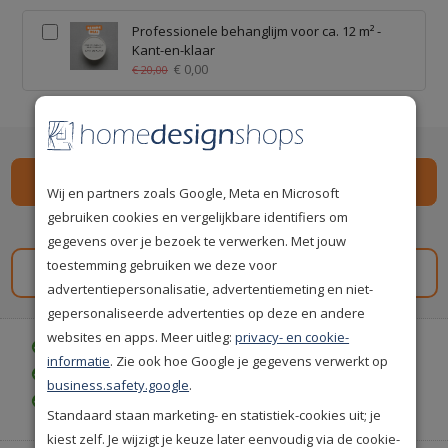
Professionele behanglijm voor ca. 12 m² -
Kant-en-klaar
€ 0,00
€ 20,00
Wij en partners zoals Google, Meta en Microsoft
gebruiken cookies en vergelijkbare identifiers om
Spaar
109
premium punten
i
gegevens over je bezoek te verwerken. Met jouw
toestemming gebruiken we deze voor
Gratis staal aanvragen
advertentiepersonalisatie, advertentiemeting en niet-
gepersonaliseerde advertenties op deze en andere
websites en apps. Meer uitleg:
privacy- en cookie-
Gratis bezorgd vanaf € 35,-
informatie
. Zie ook hoe Google je gegevens verwerkt op
Achteraf betalen is mogelijk
business.safety.google
.
Gratis achteraf betalen
Standaard staan marketing- en statistiek-cookies uit; je
kiest zelf. Je wijzigt je keuze later eenvoudig via de cookie-