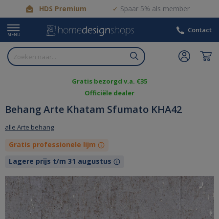
HDS Premium
Spaar 5% als member
Contact
MENU
Gratis bezorgd v.a. €35
Officiële dealer
Behang Arte Khatam Sfumato KHA42
alle Arte behang
Gratis professionele lijm
Lagere prijs t/m 31 augustus