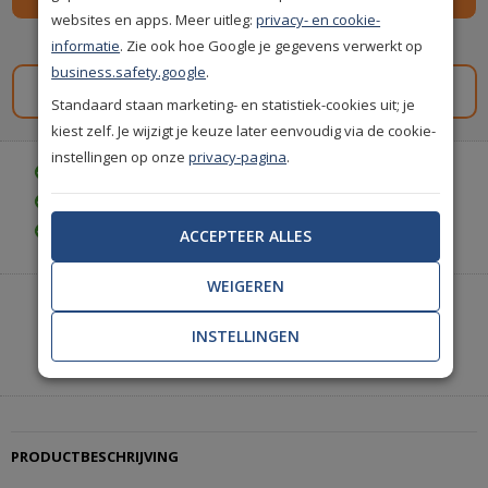
websites en apps. Meer uitleg:
privacy- en cookie-
Spaar
299
premium punten
i
informatie
. Zie ook hoe Google je gegevens verwerkt op
business.safety.google
.
Gratis staal aanvragen
Standaard staan marketing- en statistiek-cookies uit; je
kiest zelf. Je wijzigt je keuze later eenvoudig via de cookie-
instellingen op onze
privacy-pagina
.
Gratis bezorgd vanaf € 35,-
Achteraf betalen is mogelijk
Gratis achteraf betalen
ACCEPTEER ALLES
WEIGEREN
Heeft u hulp nodig of wilt u telefonisch bestellen?
Neem contact met ons op.
INSTELLINGEN
|
+31(0)85 888 3671
Start met chatten
PRODUCTBESCHRIJVING