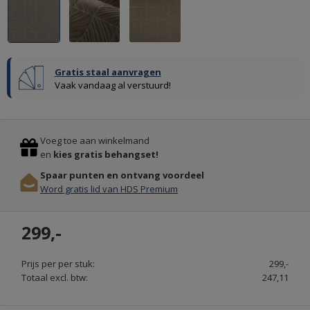
Gratis staal aanvragen
FARROW
Vaak vandaag al verstuurd!
&
BALL
Previous
Stop
KRIJTVERF
Voeg toe aan winkelmand
EN
en
kies gratis behangset!
KALKVERF
Spaar punten en ontvang voordeel
-
Word gratis lid van HDS Premium
PAINT
&
299,-
PAPER.NL
Prijs per per stuk:
299,-
Totaal excl. btw:
247,11