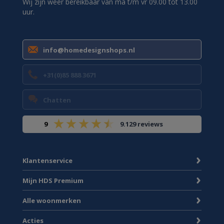
Wij zijn weer bereikbaar van ma t/m vr 09.00 tot 13.00
uur.
info@homedesignshops.nl
+31(0)85 888 3671
Chatten
9
9.129 reviews
Klantenservice
Mijn HDS Premium
Alle woonmerken
Acties