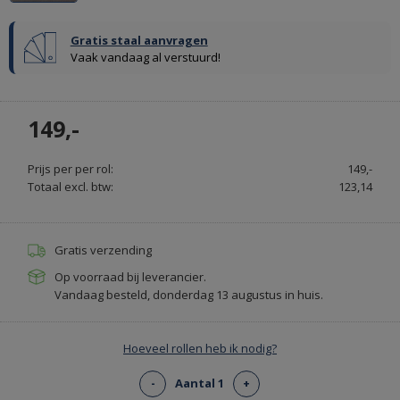
Gratis staal aanvragen
Vaak vandaag al verstuurd!
GORDIJNRAILS
Previous
Stop
OP
149,-
MAAT
GORDIJNROEDEN
Prijs per per rol:
149,-
EN
Totaal excl. btw:
123,14
RAILS
-
RAILSOPMAAT.NL
Gratis verzending
Op voorraad bij leverancier.
Vandaag besteld, donderdag 13 augustus in huis.
Hoeveel rollen heb ik nodig?
-
Aantal 1
+