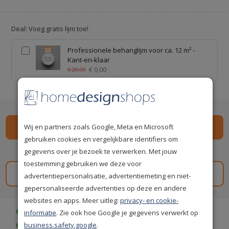
Deal: Voeg gratis lijm toe!
Professionele behanglijm voor ca. 12 m² -
Kant-en-klaar
€ 0,00
€ 20,00
Wij en partners zoals Google, Meta en Microsoft
gebruiken cookies en vergelijkbare identifiers om
Spaar
149
premium punten
i
gegevens over je bezoek te verwerken. Met jouw
toestemming gebruiken we deze voor
Gratis staal aanvragen
advertentiepersonalisatie, advertentiemeting en niet-
gepersonaliseerde advertenties op deze en andere
websites en apps. Meer uitleg:
privacy- en cookie-
Gratis bezorgd vanaf € 35,-
informatie
. Zie ook hoe Google je gegevens verwerkt op
business.safety.google
.
Gratis retourneren (30 dagen)