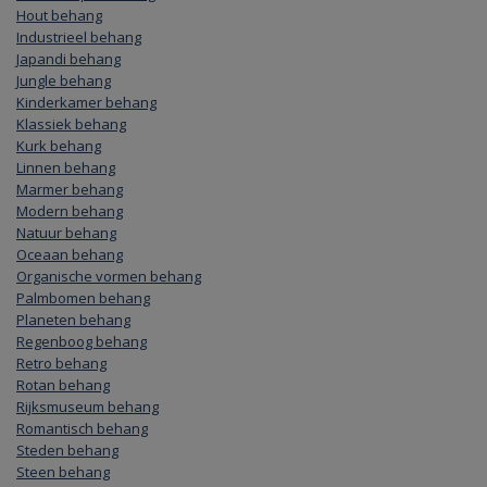
Hout behang
Industrieel behang
Japandi behang
Jungle behang
Kinderkamer behang
Klassiek behang
Kurk behang
Linnen behang
Marmer behang
Modern behang
Natuur behang
Oceaan behang
Organische vormen behang
Palmbomen behang
Planeten behang
Regenboog behang
Retro behang
Rotan behang
Rijksmuseum behang
Romantisch behang
Steden behang
Steen behang