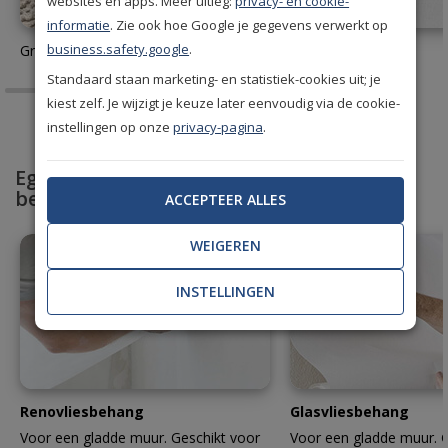
websites en apps. Meer uitleg:
privacy- en cookie-
informatie
. Zie ook hoe Google je gegevens verwerkt op
business.safety.google
.
Gratis behang stalen aanvragen
Behanglijm
Standaard staan marketing- en statistiek-cookies uit; je
kiest zelf. Je wijzigt je keuze later eenvoudig via de cookie-
instellingen op onze
privacy-pagina
.
Egaliseer en bescherm met professioneel
behang
ACCEPTEER ALLES
WEIGEREN
INSTELLINGEN
Renovliesbehang
Glasvliesbehang
Voor een gladde muur. Geschikt voor
Voor een gladde muur. G