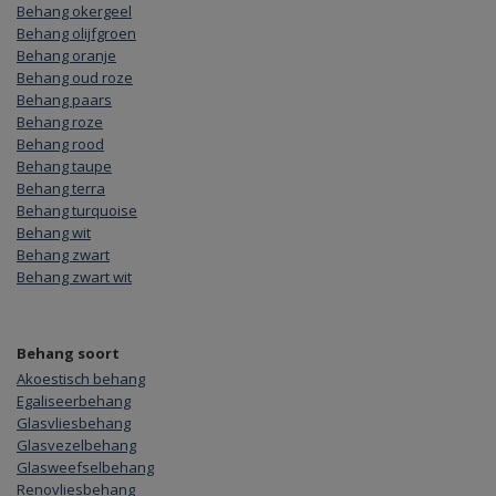
Behang okergeel
Behang olijfgroen
Behang oranje
Behang oud roze
Behang paars
Behang roze
Behang rood
Behang taupe
Behang terra
Behang turquoise
Behang wit
Behang zwart
Behang zwart wit
Behang soort
Akoestisch behang
Egaliseerbehang
Glasvliesbehang
Glasvezelbehang
Glasweefselbehang
Renovliesbehang