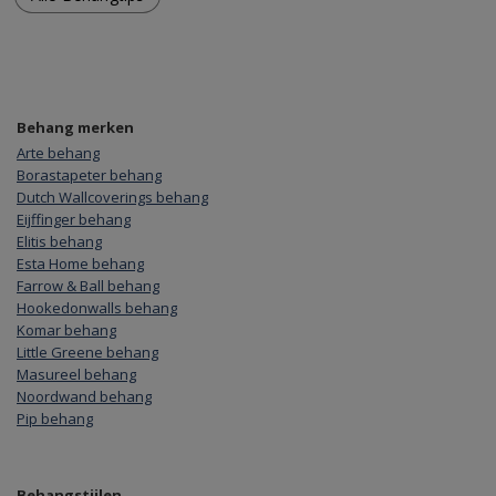
Behang merken
Arte behang
Borastapeter behang
Dutch Wallcoverings behang
Eijffinger behang
Elitis behang
Esta Home behang
Farrow & Ball behang
Hookedonwalls behang
Komar behang
Little Greene behang
Masureel behang
Noordwand behang
Pip behang
Behangstijlen