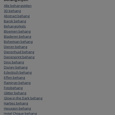
Alle behangstijlen
3D behang
Abstract behang
Barok behang
Behangcirkels
Bloemen behang
Bladeren behang
Bohemian behang
Dieren behang
Dierenhuid behang
Dierenprint behang
Dino behang
Disney behang
Eclectisch behang
Effen behang
Flamingo behang
Fotobehang
Glitter behang
Glow in the Dark behang
Hartjes behang
Hexagon behang
Hotel Chique behang