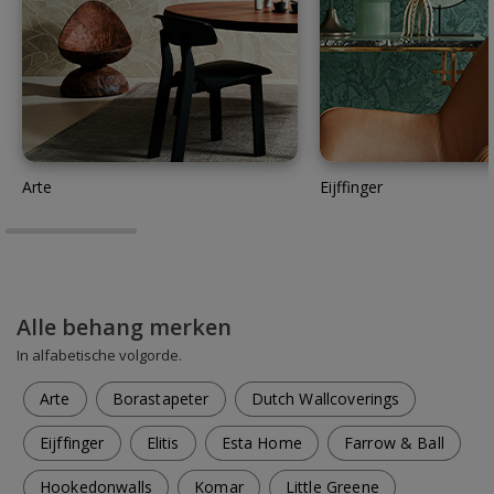
Arte
Eijffinger
Alle behang merken
In alfabetische volgorde.
Arte
Borastapeter
Dutch Wallcoverings
Eijffinger
Elitis
Esta Home
Farrow & Ball
Hookedonwalls
Komar
Little Greene