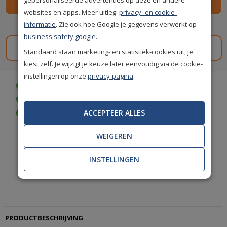
websites en apps. Meer uitleg:
privacy- en cookie-
informatie
. Zie ook hoe Google je gegevens verwerkt op
Spaar
269
premium punten
i
business.safety.google
.
Gratis staal aanvragen
Standaard staan marketing- en statistiek-cookies uit; je
kiest zelf. Je wijzigt je keuze later eenvoudig via de cookie-
instellingen op onze
privacy-pagina
.
Gratis bezorgd vanaf € 35,-
Gratis retourneren (30 dagen)
ACCEPTEER ALLES
Gratis achteraf betalen
WEIGEREN
Heeft u hulp nodig of wilt u telefonisch bestellen?
Neem contact met ons op.
INSTELLINGEN
|
+31(0)85 888 3671
Start met chatten
PRODUCTBESCHRIJVING