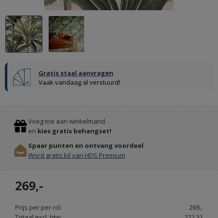
Gratis staal aanvragen
Vaak vandaag al verstuurd!
Previous
Stop
Voeg toe aan winkelmand
en
kies gratis behangset!
Spaar punten en ontvang voordeel
MEUBELS
Word gratis lid van HDS Premium
&
VERLICHTING
269,-
INTERIEURDESIGNSHOP.NL
Prijs per per rol:
269,-
Totaal excl. btw:
222,31