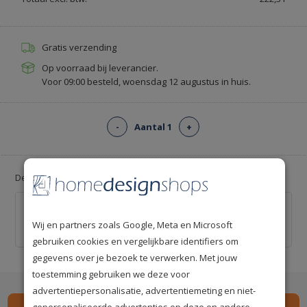
Gratis verzending
Op voorraad bij leverancier.
Voor 09:00 besteld, woensdag 12 augustus in huis.
-
Aantal 1
+
Deal: Voeg gratis lijm toe!
Professionele behanglijm voor ca. 12 m² -
Kant-en-klaar
Wij en partners zoals Google, Meta en Microsoft
€ 0,00
€ 20,00
gebruiken cookies en vergelijkbare identifiers om
gegevens over je bezoek te verwerken. Met jouw
toestemming gebruiken we deze voor
advertentiepersonalisatie, advertentiemeting en niet-
gepersonaliseerde advertenties op deze en andere