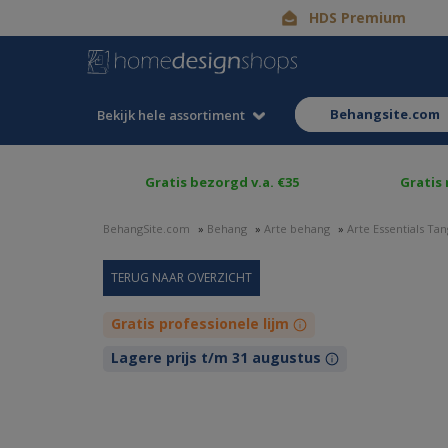
HDS Premium
behangsite.com
Bekijk hele assortiment
Gratis bezorgd v.a. €35
Gratis
BehangSite.com
»
Behang
»
Arte behang
»
Arte Essentials T
Gratis professionele lijm
Lagere prijs t/m 31 augustus