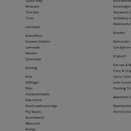
Quick Step
Koordbedie
Moduleo
Douchegordi
Therdex
Stucwerk Go
Trots
Schilderij
Elektrische
Laminaat
Roedes
Beautifloor
Douwes Dekker
Railroedes
Laminaat
Gordijnroe
Meister
Krijtverf
Quickstep
Farrow & Ba
Behang
Pure & Orig
Arte
Carte Color
Eijffinger
Litte Gree
Élitis
Painting Th
Hookedonwalls
Raamfolie 
Esta Home
Dutch wallcoverings
Raamtextie
Pip Studio
Horren (in
Noordwand
Masureel
Komar