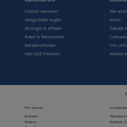
Contact opnemen
Alle woo
Veelgestelde vragen
Acties
Bezorgen & Afhalen
Zakelijk 
Ruilen & Retourneren
Cadeauka
Betaalmethoden
Ons verh
Mijn HDS Premium
Werken b
O
PVC vloeren
Gordijnrail
Ambiant
Standaard G
Belakos
Dubbele Go