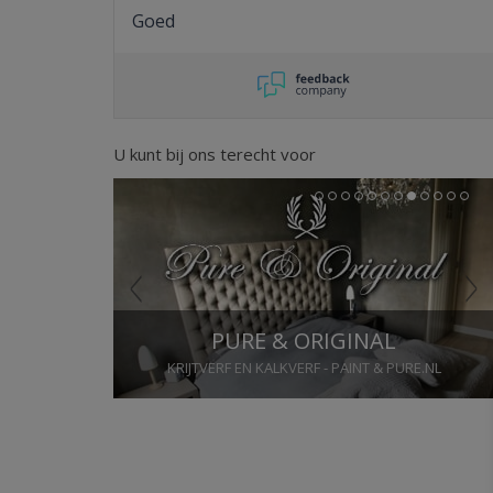
Goed
U kunt bij ons terecht voor
Previous
Next
1
2
3
4
5
6
7
8
9
10
11
12
PURE & ORIGINAL
KRIJTVERF EN KALKVERF - PAINT & PURE.NL