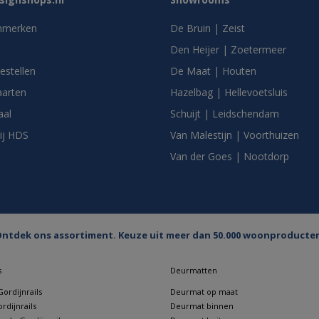
nmerken
De Bruin | Zeist
Den Heijer | Zoetermeer
bestellen
De Maat | Houten
arten
Hazelbag | Hellevoetsluis
aal
Schuijt | Leidschendam
ij HDS
Van Malestijn | Voorthuizen
Van der Goes | Nootdorp
ntdek ons assortiment. Keuze uit meer dan 50.000 woonproducte
s
Deurmatten
ordijnrails
Deurmat op maat
rdijnrails
Deurmat binnen