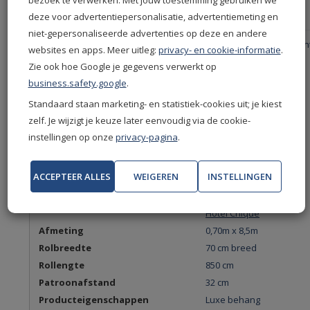
EAN
5414917195608
deze voor advertentiepersonalisatie, advertentiemeting en
niet-gepersonaliseerde advertenties op deze en andere
Productgroep
Arte behang - Arte Essen
websites en apps. Meer uitleg:
privacy- en cookie-informatie
.
Behang
Zie ook hoe Google je gegevens verwerkt op
Kleur
Roze
business.safety.google
.
Terra
Standaard staan marketing- en statistiek-cookies uit; je kiest
Merken
Arte
zelf. Je wijzigt je keuze later eenvoudig via de cookie-
Collectie
Essentials Tangram
instellingen op onze
privacy-pagina
.
Soort behang
Normaal behang
Product
Vliesbehang
ACCEPTEER ALLES
WEIGEREN
INSTELLINGEN
Stijl en thema
Bladeren
Botanisch
Hotel Chique
Afmeting
0,70m x 8,5m
Rolbreedte
70 cm breed
Rollengte
850 cm
Patroonafstand
32 cm
Producteigenschappen
Luxe behang