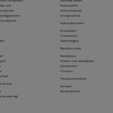
nde Gordijnrails
Deurmat buiten
jn rails
Kokosmatten
rdijnrails
Schoonloopmat
 ophangsysteem
Droogloopmat
 Gordijnrails
Plafonddecoratie
Kroonlijsten
Ornamenten
des
Plafondtegels
Wanddecoratie
ll
Wandlijsten
inal
Hoeken voor wandlijsten
i
Vloerplinten
ne
Frontons
e Past
Thuiswerkmeubels
& Horren
Bureaus
l
Bureaustoelen
sectenwering)