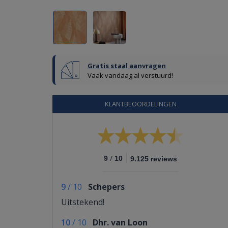
Gratis staal aanvragen
Vaak vandaag al verstuurd!
KLANTBEOORDELINGEN
/
9
10
9.125 reviews
9
/
10
Schepers
Uitstekend!
10
/
10
Dhr. van Loon