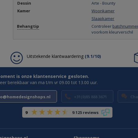
Dessin
Arte - Bounty
Kamer
Woonkamer
Slaapkamer
Behangtip
Controleer
batchnumme
voorkom kleurverschil
Uitstekende klantwaardering
(9.1/10)
oment is onze klantenservice gesloten.
weer bereikbaar van ma t/m vr 09.00 tot 13.00 uur.
fo@homedesignshops.nl
+31(0)85 888 3671
Cha
9
9.125 reviews
ignshops.nl
Showrooms