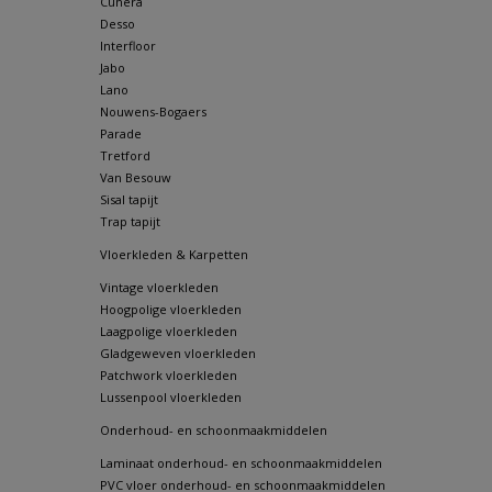
Cunera
Desso
Interfloor
Jabo
Lano
Nouwens-Bogaers
Parade
Tretford
Van Besouw
Sisal tapijt
Trap tapijt
Vloerkleden & Karpetten
Vintage vloerkleden
Hoogpolige vloerkleden
Laagpolige vloerkleden
Gladgeweven vloerkleden
Patchwork vloerkleden
Lussenpool vloerkleden
Onderhoud- en schoonmaakmiddelen
Laminaat onderhoud- en schoonmaakmiddelen
PVC vloer onderhoud- en schoonmaakmiddelen