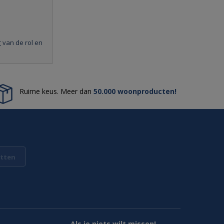
r
van de rol en
Ruime keus. Meer dan
50.000 woonproducten!
tten
Als je niets wilt missen!