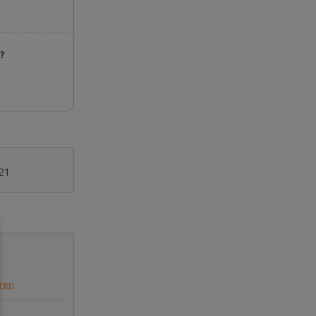
n?
21
eren