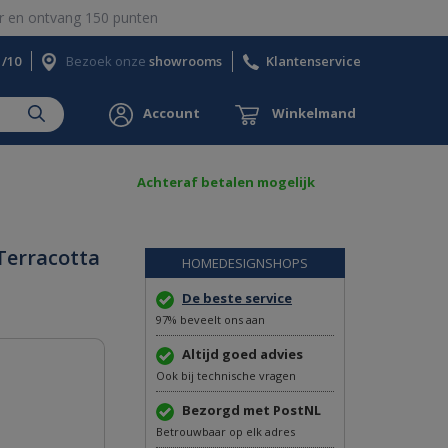
 en ontvang 150 punten
1/10
Bezoek onze
showrooms
Klantenservice
Account
Winkelmand
Achteraf betalen mogelijk
Terracotta
HOMEDESIGNSHOPS
De beste service
97% beveelt ons aan
Altijd goed advies
Ook bij technische vragen
Bezorgd met PostNL
Betrouwbaar op elk adres