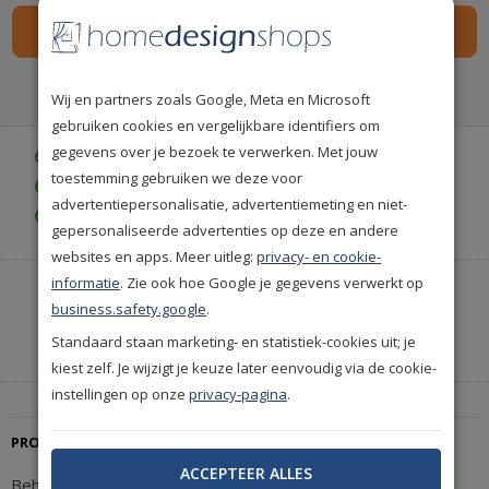
Spaar
90
premium punten
i
Wij en partners zoals Google, Meta en Microsoft
gebruiken cookies en vergelijkbare identifiers om
gegevens over je bezoek te verwerken. Met jouw
Gratis bezorgd vanaf € 35,-
toestemming gebruiken we deze voor
Achteraf betalen is mogelijk
advertentiepersonalisatie, advertentiemeting en niet-
Gratis achteraf betalen
gepersonaliseerde advertenties op deze en andere
websites en apps. Meer uitleg:
privacy- en cookie-
informatie
. Zie ook hoe Google je gegevens verwerkt op
Heeft u hulp nodig of wilt u telefonisch bestellen?
business.safety.google
.
Neem contact met ons op.
Standaard staan marketing- en statistiek-cookies uit; je
|
+31(0)85 888 3671
Start met chatten
kiest zelf. Je wijzigt je keuze later eenvoudig via de cookie-
instellingen op onze
privacy-pagina
.
PRODUCTBESCHRIJVING
ACCEPTEER ALLES
Behang Arte Essentials Les Nuances Granville 91612