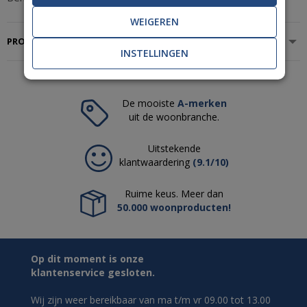
WEIGEREN
PRODUCTSPECIFICATIES
INSTELLINGEN
De mooiste
A-merken
uit de woonbranche.
Uitstekende
klantwaardering
(9.1/10)
Ruime keus. Meer dan
50.000 woonproducten!
Op dit moment is onze
klantenservice gesloten.
Wij zijn weer bereikbaar van ma t/m vr 09.00 tot 13.00