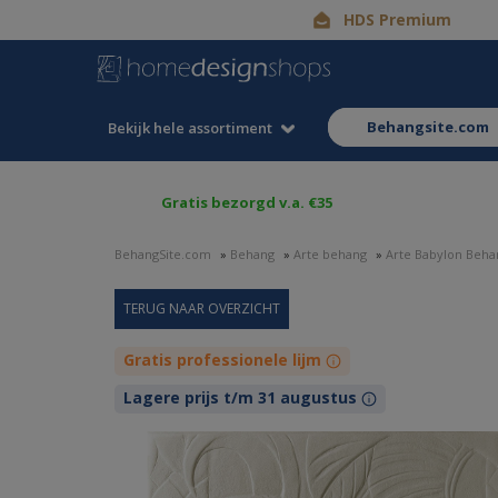
HDS Premium
behangsite.com
Bekijk hele assortiment
Gratis bezorgd v.a. €35
BehangSite.com
»
Behang
»
Arte behang
»
Arte Babylon Beha
Gratis professionele lijm
Lagere prijs t/m 31 augustus