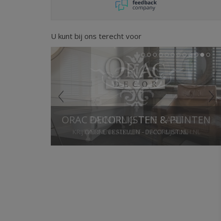
U kunt bij ons terecht voor
Previous
Next
1
2
3
4
5
6
7
8
9
10
11
12
ORAC DECORLIJSTEN & PLINTEN
ONLINE BESTELLEN - DECORLIJST.NL
Stop