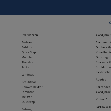
O
PVC vloeren
Gordijnrail
Ambiant
Standaard G
Belakos
Dubbele Go
Quick Step
Koordbedie
Moduleo
Douchegordi
Therdex
Stucwerk Go
Trots
Schilderij
Elektrische
Laminaat
Roedes
Beautifloor
Douwes Dekker
Railroedes
Laminaat
Gordijnroe
Meister
Krijtverf
Quickstep
Farrow & Ba
Behang