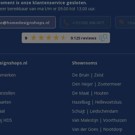
oment is onze klantenservice gesloten.
weer bereikbaar van ma t/m vr 09.00 tot 13.00 uur.
fo@homedesignshops.nl
+31(0)85 888 3671
Cha
9
9.125 reviews
ignshops.nl
Showrooms
nmerken
De Bruin | Zeist
Den Heijer | Zoetermeer
bestellen
De Maat | Houten
arten
Hazelbag | Hellevoetsluis
aal
Schuijt | Leidschendam
ij HDS
Van Malestijn | Voorthuizen
Van der Goes | Nootdorp