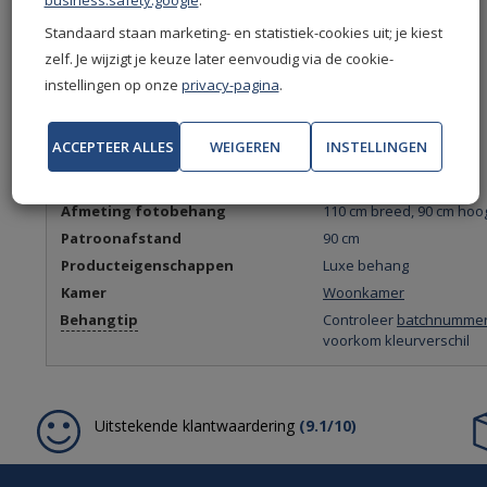
business.safety.google
.
Merken
Arte
Standaard staan marketing- en statistiek-cookies uit; je kiest
Collectie
Babylon
zelf. Je wijzigt je keuze later eenvoudig via de cookie-
Soort behang
Fotobehang
instellingen op onze
privacy-pagina
.
Product
Vliesbehang
Stijl en thema
3D
ACCEPTEER ALLES
WEIGEREN
INSTELLINGEN
Art deco
Bladeren
Afmeting fotobehang
110 cm breed, 90 cm hoo
Patroonafstand
90 cm
Producteigenschappen
Luxe behang
Kamer
Woonkamer
Behangtip
Controleer
batchnumme
voorkom kleurverschil
Uitstekende klantwaardering
(9.1/10)