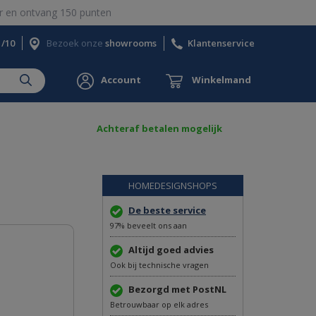
 en ontvang 150 punten
1/10
Bezoek onze
showrooms
Klantenservice
Account
Winkelmand
Achteraf betalen mogelijk
1
HOMEDESIGNSHOPS
De beste service
97% beveelt ons aan
Altijd goed advies
Ook bij technische vragen
Bezorgd met PostNL
Betrouwbaar op elk adres