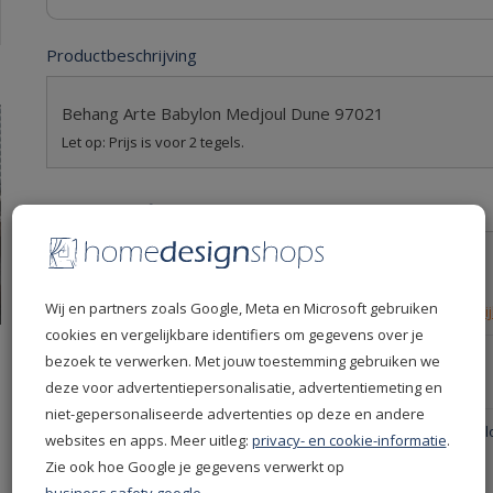
Productbeschrijving
Behang Arte Babylon Medjoul Dune 97021
Let op: Prijs is voor 2 tegels.
Productspecificaties
Levertijd
7 dagen
Leverdatum
13-08-2026
Wij en partners zoals Google, Meta en Microsoft gebruiken
Retourvoorwaarden
Retourneren niet mogelij
cookies en vergelijkbare identifiers om gegevens over je
Productcode
97021
bezoek te verwerken. Met jouw toestemming gebruiken we
EAN
5414917198838
deze voor advertentiepersonalisatie, advertentiemeting en
niet-gepersonaliseerde advertenties op deze en andere
Productgroep
Arte behang - Arte Baby
websites en apps. Meer uitleg:
privacy- en cookie-informatie
.
Kleur
Beige
Zie ook hoe Google je gegevens verwerkt op
Crème