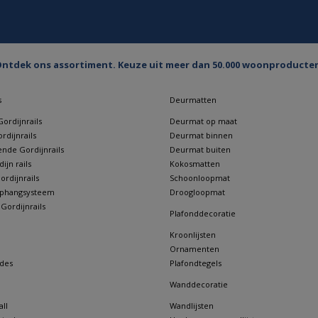
ntdek ons assortiment. Keuze uit meer dan 50.000 woonproducte
s
Deurmatten
ordijnrails
Deurmat op maat
rdijnrails
Deurmat binnen
nde Gordijnrails
Deurmat buiten
jn rails
Kokosmatten
rdijnrails
Schoonloopmat
 ophangsysteem
Droogloopmat
 Gordijnrails
Plafonddecoratie
Kroonlijsten
Ornamenten
des
Plafondtegels
Wanddecoratie
ll
Wandlijsten