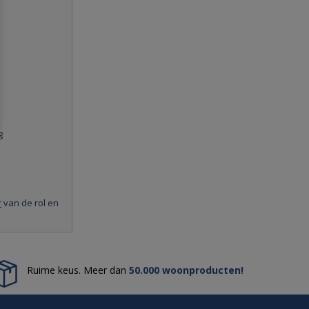
g
r
van de rol en
Ruime keus. Meer dan
50.000 woonproducten!