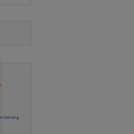
k
lon Behang