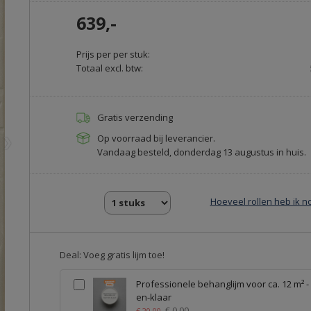
639,-
Prijs per per stuk:
Totaal excl. btw:
Gratis verzending
Op voorraad bij leverancier.
❯
Vandaag besteld, donderdag 13 augustus in huis.
Hoeveel rollen heb ik n
Deal: Voeg gratis lijm toe!
Professionele behanglijm voor ca. 12 m² -
en-klaar
€ 0,00
€ 20,00